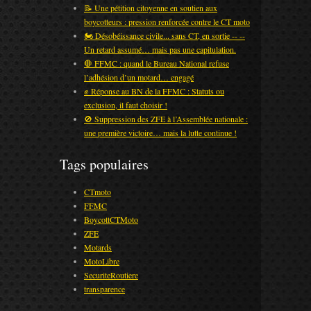
📝 Une pétition citoyenne en soutien aux
boycotteurs : pression renforcée contre le CT moto
🏍️ Désobéissance civile... sans CT, en sortie -- --
Un retard assumé… mais pas une capitulation.
🛑 FFMC : quand le Bureau National refuse
l’adhésion d’un motard… engagé
✊ Réponse au BN de la FFMC : Statuts ou
exclusion, il faut choisir !
🚫 Suppression des ZFE à l’Assemblée nationale :
une première victoire… mais la lutte continue !
Tags populaires
CTmoto
FFMC
BoycottCTMoto
ZFE
Motards
MotoLibre
SecuriteRoutiere
transparence