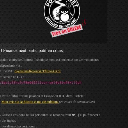
 Financement participatif en cours
’action contre le Contrôle Technique moto est soutenue par des volontaires
ndépendants via :
 PayPal :
paypal.me/RecoursCTMotoAuCE
 Bitcoin (BTC) :
c1qy2u33hy2w78m0692l2yvnrpml6v82w43ktl0uh
 Plus d’infos sur ma position et l’usage du BTC dans l’article :
️
Mon avis sur le Bitcoin et ma clé publique
(en cours de construction)
 Grâce à vos dons (et les personnes se reconnaîtront ❤️), j’ai pu financer :
 des trajets,
 des démarches juridiques,