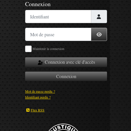
Connexion
Identifiant
Mot de passe
Afficher le mot
Maintenir la connexion
Connexion avec clé d'accès
Connexion
Mot de passe perdu ?
Identifiant perdu ?
Flux RSS