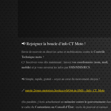
📢 Rejoignez la boucle d’info CT Moto !
Envie de recevoir en direct les actus et mobilisations contre le
Contrôle
Technique moto
?
👉 Inscrivez-vous dès maintenant : laissez
vos coordonnées (nom, mail,
mobile)
et je vous enverrai les infos par
SMS/MMS/RCS
.
📲 Simple, rapide, gratuit – soyez au cœur du mouvement citoyen !
🔗
parole-2roues-motorises.hostica.ovh/Opt-in-SMS---Info_CT_Moto
(En parallèle, j’écris actuellement un
mémoire contre le gouvernement
dan
le cadre du
Contentieux au Conseil d’État
: excès de pouvoir et carence