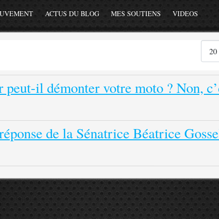
OUVEMENT
ACTUS DU BLOG
MES SOUTIENS
VIDEOS
Affiche
 peut-il démonter votre moto ? Non, c’
 réponse de la Sénatrice Béatrice Gosse