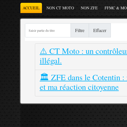
ACCUEIL
NON CT MOTO
NON ZFE
FFMC & M
Saisir partie du titre
Filtre
Effacer
⚠️ CT Moto : un contrôleur
illégal.
🏛️ ZFE dans le Cotentin :
et ma réaction citoyenne