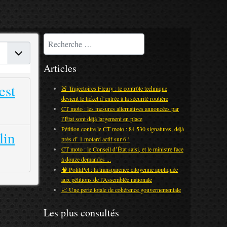
Rechercher
r #
Articles
est
🚨 Trajectoires Fleury : le contrôle technique
devient le ticket d’entrée à la sécurité routière
CT moto : les mesures alternatives annoncées par
l’État sont déjà largement en place
Pétition contre le CT moto : 84 530 signatures, déjà
lin
près d’ 1 motard actif sur 6 !
CT moto : le Conseil d’État saisi, et le ministre face
à douze demandes ...
🧠 PolitiPet : la transparence citoyenne appliquée
aux pétitions de l’Assemblée nationale
📈 Une perte totale de cohérence gouvernementale
Les plus consultés