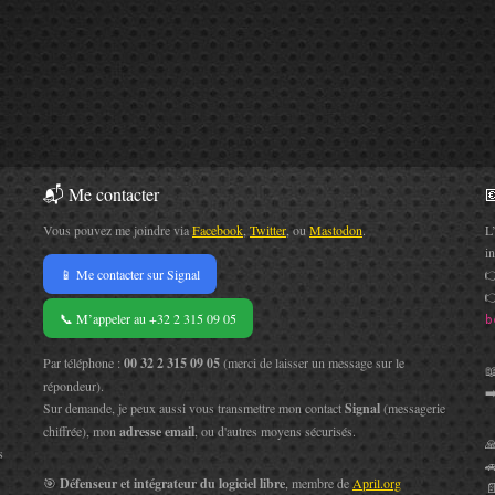
📬 Me contacter

Vous pouvez me joindre via
Facebook
,
Twitter
, ou
Mastodon
.
L
i
📱 Me contacter sur Signal


📞 M’appeler au +32 2 315 09 05
b
Par téléphone :
00 32 2 315 09 05
(merci de laisser un message sur le

répondeur).
➡
Sur demande, je peux aussi vous transmettre mon contact
Signal
(messagerie
chiffrée), mon
adresse email
, ou d'autres moyens sécurisés.

s
🚗
🎯
Défenseur et intégrateur du logiciel libre
, membre de
April.org
