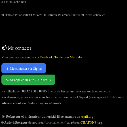
✊ On ne lâche rien.
#CTmoto #ConseilEtat #ExcèsDePouvoir #CarenceFautive #OnNeLacheRien
📬 Me contacter
Vous pouvez me joindre via
Facebook
,
Twitter
, ou
Mastodon
.
📱 Me contacter sur Signal
📞 M’appeler au +32 2 315 09 05
Par téléphone :
00 32 2 315 09 05
(merci de laisser un message sur le répondeur).
Sur demande, je peux aussi vous transmettre mon contact
Signal
(messagerie chiffrée), mon
adresse email
, ou d'autres moyens sécurisés.
🎯
Défenseur et intégrateur du logiciel libre
, membre de
April.org
🌐
Auto-hébergeur
de nouveau (prochainement) au réseau
CHATONS.org