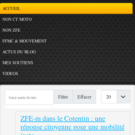
ACCUEIL
NON CT MOTO
NON ZFE
FFMC & MOUVEMENT
ACTUS DU BLOG
MES SOUTIENS
VIDEOS
Saisir partie du titre
Afficher #
Filtre
Effacer
ZFE-m dans le Cotentin : une
réponse citoyenne pour une mobilité