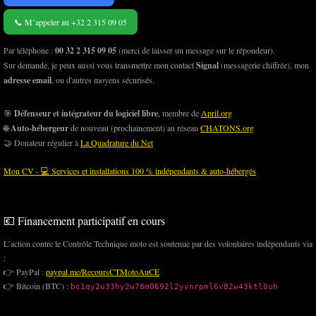
📞 M’appeler au +32 2 315 09 05
Par téléphone :
00 32 2 315 09 05
(merci de laisser un message sur le répondeur).
Sur demande, je peux aussi vous transmettre mon contact
Signal
(messagerie chiffrée), mon
adresse email
, ou d'autres moyens sécurisés.
🎯
Défenseur et intégrateur du logiciel libre
, membre de
April.org
🌐
Auto-hébergeur
de nouveau (prochainement) au réseau
CHATONS.org
🤝 Donateur régulier à
La Quadrature du Net
Mon CV - 💻 Services et installations 100 % indépendants & auto-hébergés
💶 Financement participatif en cours
L’action contre le Contrôle Technique moto est soutenue par des volontaires indépendants via
:
👉 PayPal :
paypal.me/RecoursCTMotoAuCE
👉 Bitcoin (BTC) :
bc1qy2u33hy2w78m0692l2yvnrpml6v82w43ktl0uh