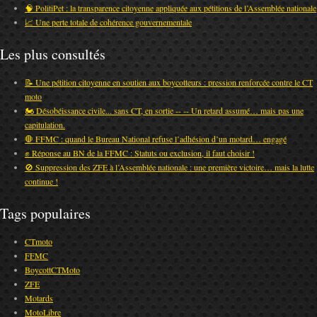
🧠 PolitiPet : la transparence citoyenne appliquée aux pétitions de l’Assemblée nationale
📈 Une perte totale de cohérence gouvernementale
Les plus consultés
📝 Une pétition citoyenne en soutien aux boycotteurs : pression renforcée contre le CT
moto
🏍️ Désobéissance civile... sans CT, en sortie -- -- Un retard assumé… mais pas une
capitulation.
🛑 FFMC : quand le Bureau National refuse l’adhésion d’un motard… engagé
✊ Réponse au BN de la FFMC : Statuts ou exclusion, il faut choisir !
🚫 Suppression des ZFE à l’Assemblée nationale : une première victoire… mais la lutte
continue !
Tags populaires
CTmoto
FFMC
BoycottCTMoto
ZFE
Motards
MotoLibre