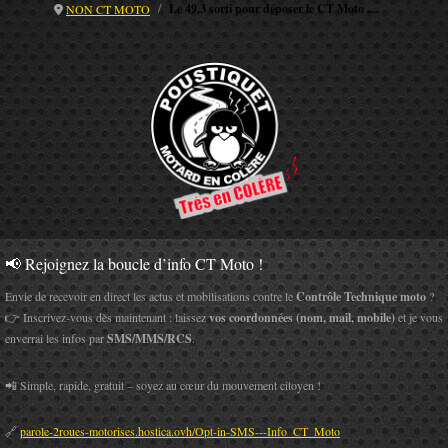
Le 49,3 sorti pour déposer le CT Moto ....
NON CT MOTO
📢 Rejoignez la boucle d’info CT Moto !
Envie de recevoir en direct les actus et mobilisations contre le
Contrôle Technique moto
?
👉 Inscrivez-vous dès maintenant : laissez
vos coordonnées (nom, mail, mobile)
et je vous
enverrai les infos par
SMS/MMS/RCS
.
📲 Simple, rapide, gratuit – soyez au cœur du mouvement citoyen !
🔗
parole-2roues-motorises.hostica.ovh/Opt-in-SMS---Info_CT_Moto