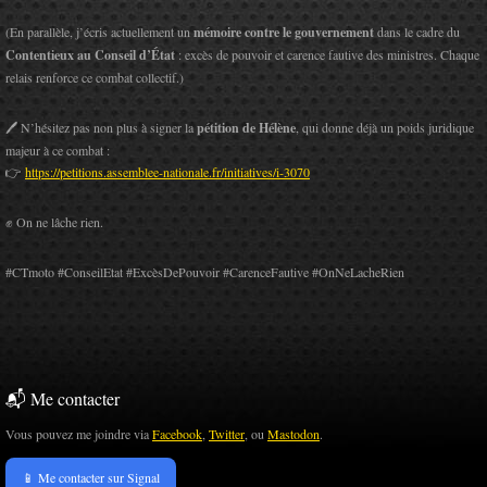
(En parallèle, j’écris actuellement un
mémoire contre le gouvernement
dans le cadre du
Contentieux au Conseil d’État
: excès de pouvoir et carence fautive des ministres. Chaque
relais renforce ce combat collectif.)
🖊️ N’hésitez pas non plus à signer la
pétition de Hélène
, qui donne déjà un poids juridique
majeur à ce combat :
👉
https://petitions.assemblee-nationale.fr/initiatives/i-3070
✊ On ne lâche rien.
#CTmoto #ConseilEtat #ExcèsDePouvoir #CarenceFautive #OnNeLacheRien
📬 Me contacter
Vous pouvez me joindre via
Facebook
,
Twitter
, ou
Mastodon
.
📱 Me contacter sur Signal