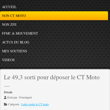
ACCUEIL
NON CT MOTO
NON ZFE
FFMC & MOUVEMENT
ACTUS DU BLOG
MES SOUTIENS
VIDEOS
Le 49,3 sorti pour déposer le CT Moto
....
Détails
Écrit par :
Poustiquet
Catégorie :
Lutte contre le CT moto