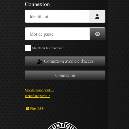
Connexion
Identifiant
Mot de passe
Afficher le mot
Maintenir la connexion
Connexion avec clé d'accès
Connexion
Mot de passe perdu ?
Identifiant perdu ?
Flux RSS