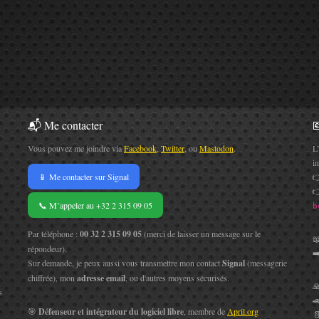
📬 Me contacter

Vous pouvez me joindre via
Facebook
,
Twitter
, ou
Mastodon
.
L
i
📱 Me contacter sur Signal


📞 M’appeler au +32 2 315 09 05
b
Par téléphone :
00 32 2 315 09 05
(merci de laisser un message sur le

répondeur).
➡
Sur demande, je peux aussi vous transmettre mon contact
Signal
(messagerie
chiffrée), mon
adresse email
, ou d'autres moyens sécurisés.

s
🚗
🎯
Défenseur et intégrateur du logiciel libre
, membre de
April.org
