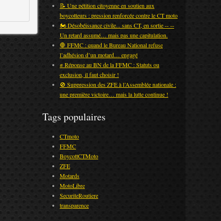
📝 Une pétition citoyenne en soutien aux
boycotteurs : pression renforcée contre le CT moto
🏍️ Désobéissance civile... sans CT, en sortie -- --
Un retard assumé… mais pas une capitulation.
🛑 FFMC : quand le Bureau National refuse
l’adhésion d’un motard… engagé
✊ Réponse au BN de la FFMC : Statuts ou
exclusion, il faut choisir !
🚫 Suppression des ZFE à l’Assemblée nationale :
une première victoire… mais la lutte continue !
Tags populaires
CTmoto
FFMC
BoycottCTMoto
ZFE
Motards
MotoLibre
SecuriteRoutiere
transparence