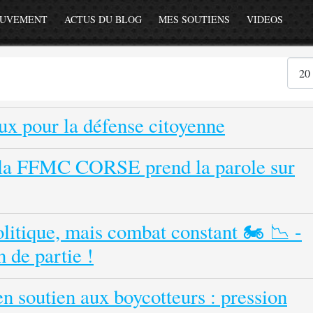
OUVEMENT
ACTUS DU BLOG
MES SOUTIENS
VIDEOS
Affiche
ux pour la défense citoyenne
 : la FFMC CORSE prend la parole sur
litique, mais combat constant 🏍️ 📉 -
 de partie !
en soutien aux boycotteurs : pression