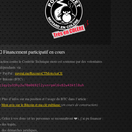
 Financement participatif en cours
’action contre le Contrôle Technique moto est soutenue par des volontaires
ndépendants via :
 PayPal :
paypal.me/RecoursCTMotoAuCE
 Bitcoin (BTC) :
c1qy2u33hy2w78m0692l2yvnrpml6v82w43ktl0uh
 Plus d’infos sur ma position et l’usage du BTC dans l’article :
️
Mon avis sur le Bitcoin et ma clé publique
(en cours de construction)
 Grâce à vos dons (et les personnes se reconnaîtront ❤️), j’ai pu financer :
 des trajets,
 des démarches juridiques,