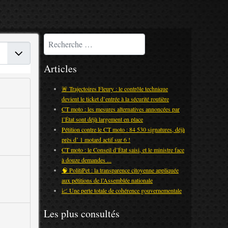
Rechercher
r #
Articles
🚨 Trajectoires Fleury : le contrôle technique
devient le ticket d’entrée à la sécurité routière
CT moto : les mesures alternatives annoncées par
l’État sont déjà largement en place
Pétition contre le CT moto : 84 530 signatures, déjà
près d’ 1 motard actif sur 6 !
CT moto : le Conseil d’État saisi, et le ministre face
à douze demandes ...
🧠 PolitiPet : la transparence citoyenne appliquée
aux pétitions de l’Assemblée nationale
📈 Une perte totale de cohérence gouvernementale
Les plus consultés