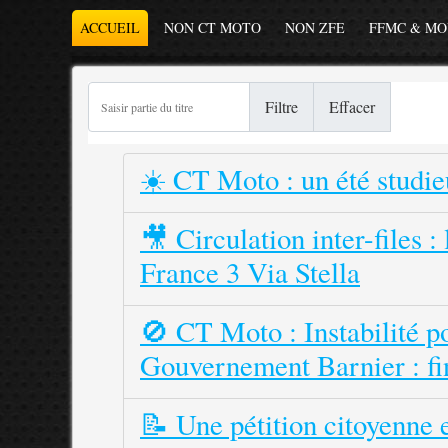
ACCUEIL
NON CT MOTO
NON ZFE
FFMC & M
Saisir partie du titre
Filtre
Effacer
☀️ CT Moto : un été studie
🎥 Circulation inter-files
France 3 Via Stella
🚫 CT Moto : Instabilité po
Gouvernement Barnier : fin
📝 Une pétition citoyenne 