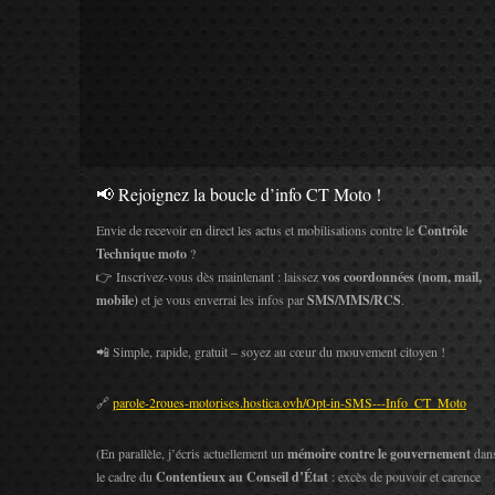
📢 Rejoignez la boucle d’info CT Moto !
Envie de recevoir en direct les actus et mobilisations contre le
Contrôle
Technique moto
?
👉 Inscrivez-vous dès maintenant : laissez
vos coordonnées (nom, mail,
mobile)
et je vous enverrai les infos par
SMS/MMS/RCS
.
📲 Simple, rapide, gratuit – soyez au cœur du mouvement citoyen !
🔗
parole-2roues-motorises.hostica.ovh/Opt-in-SMS---Info_CT_Moto
(En parallèle, j’écris actuellement un
mémoire contre le gouvernement
dan
le cadre du
Contentieux au Conseil d’État
: excès de pouvoir et carence