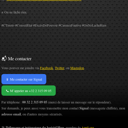
✊ On ne lâche rien.
#CTmoto #ConseilEtat #ExcèsDePouvoir #CarenceFautive #OnNeLacheRien
📬 Me contacter
Vous pouvez me joindre via
Facebook
,
Twitter
, ou
Mastodon
.
📱 Me contacter sur Signal
📞 M’appeler au +32 2 315 09 05
Par téléphone :
00 32 2 315 09 05
(merci de laisser un message sur le répondeur).
Sur demande, je peux aussi vous transmettre mon contact
Signal
(messagerie chiffrée), mon
adresse email
, ou d'autres moyens sécurisés.
🎯
Défenseur et intégrateur du logiciel libre
, membre de
April.org