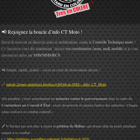
📢 Rejoignez la boucle d’info CT Moto !
Envie de recevoir en direct les actus et mobilisations contre le
Contrôle Technique moto
?
👉 Inscrivez-vous dès maintenant : laissez
vos coordonnées (nom, mail, mobile)
et je vous
enverrai les infos par
SMS/MMS/RCS
.
📲 Simple, rapide, gratuit – soyez au cœur du mouvement citoyen !
🔗
parole-2roues-motorises.hostica.ovh/Opt-in-SMS---Info_CT_Moto
(En parallèle, j’écris actuellement un
mémoire contre le gouvernement
dans le cadre du
Contentieux au Conseil d’État
: excès de pouvoir et carence fautive des ministres. Chaque
relais renforce ce combat collectif.)
🖊️ N’hésitez pas non plus à signer la
pétition de Hélène
, qui donne déjà un poids juridique
majeur à ce combat :
👉
https://petitions.assemblee-nationale.fr/initiatives/i-3070