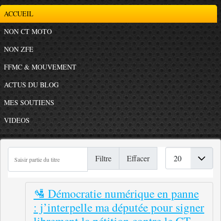
ACCUEIL
NON CT MOTO
NON ZFE
FFMC & MOUVEMENT
ACTUS DU BLOG
MES SOUTIENS
VIDEOS
Saisir partie du titre
Afficher #
Filtre
Effacer
🛂 Démocratie numérique en panne
: j’interpelle ma députée pour signer