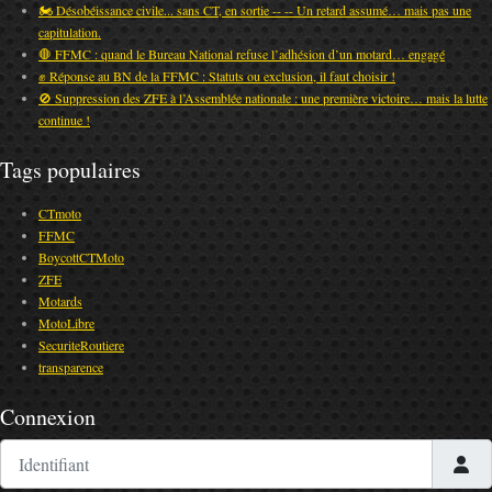
🏍️ Désobéissance civile... sans CT, en sortie -- -- Un retard assumé… mais pas une
capitulation.
🛑 FFMC : quand le Bureau National refuse l’adhésion d’un motard… engagé
✊ Réponse au BN de la FFMC : Statuts ou exclusion, il faut choisir !
🚫 Suppression des ZFE à l’Assemblée nationale : une première victoire… mais la lutte
continue !
Tags populaires
CTmoto
FFMC
BoycottCTMoto
ZFE
Motards
MotoLibre
SecuriteRoutiere
transparence
Connexion
Identifiant