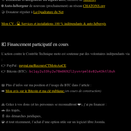
🌐
Auto-hébergeur
de nouveau (prochainement) au réseau
CHATONS.org
🤝 Donateur régulier à
La Quadrature du Net
Mon CV - 💻 Services et installations 100 % indépendants & auto-hébergés
💶 Financement participatif en cours
L’action contre le Contrôle Technique moto est soutenue par des volontaires indépendants via
:
👉 PayPal :
paypal.me/RecoursCTMotoAuCE
👉 Bitcoin (BTC) :
bc1qy2u33hy2w78m0692l2yvnrpml6v82w43ktl0uh
📖 Plus d’infos sur ma position et l’usage du BTC dans l’article :
➡️
Mon avis sur le Bitcoin et ma clé publique
(en cours de construction)
🙏 Grâce à vos dons (et les personnes se reconnaîtront ❤️), j’ai pu financer :
🚗 des trajets,
📄 des démarches juridiques,
🧩 et tout récemment, l’achat d’une option utile sur un logiciel libre Joomla.