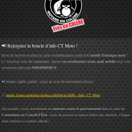
📢 Rejoignez la boucle d’info CT Moto !
Envie de recevoir en direct les actus et mobilisations contre le
Contrôle Technique moto
?
👉 Inscrivez-vous dès maintenant : laissez
vos coordonnées (nom, mail, mobile)
et je vous
enverrai les infos par
SMS/MMS/RCS
.
📲 Simple, rapide, gratuit – soyez au cœur du mouvement citoyen !
🔗
parole-2roues-motorises.hostica.ovh/Opt-in-SMS---Info_CT_Moto
(En parallèle, j’écris actuellement un
mémoire contre le gouvernement
dans le cadre du
Contentieux au Conseil d’État
: excès de pouvoir et carence fautive des ministres. Chaque
relais renforce ce combat collectif.)