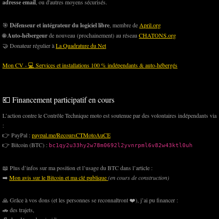
adresse email
, ou d'autres moyens sécurisés.
🎯
Défenseur et intégrateur du logiciel libre
, membre de
April.org
🌐
Auto-hébergeur
de nouveau (prochainement) au réseau
CHATONS.org
🤝 Donateur régulier à
La Quadrature du Net
Mon CV - 💻 Services et installations 100 % indépendants & auto-hébergés
💶 Financement participatif en cours
L’action contre le Contrôle Technique moto est soutenue par des volontaires indépendants via
:
👉 PayPal :
paypal.me/RecoursCTMotoAuCE
👉 Bitcoin (BTC) :
bc1qy2u33hy2w78m0692l2yvnrpml6v82w43ktl0uh
📖 Plus d’infos sur ma position et l’usage du BTC dans l’article :
➡️
Mon avis sur le Bitcoin et ma clé publique
(en cours de construction)
🙏 Grâce à vos dons (et les personnes se reconnaîtront ❤️), j’ai pu financer :
🚗 des trajets,