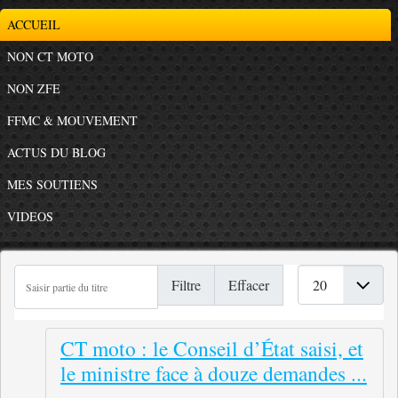
ACCUEIL
NON CT MOTO
NON ZFE
FFMC & MOUVEMENT
ACTUS DU BLOG
MES SOUTIENS
VIDEOS
Saisir partie du titre
Afficher #
Filtre
Effacer
CT moto : le Conseil d’État saisi, et
le ministre face à douze demandes ...