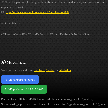
🖊️ N’hésitez pas non plus à signer la
pétition de Hélène
, qui donne déjà un poids juridique
majeur à ce combat :
👉
https://petitions.assemblee-nationale.fr/initiatives/i-3070
✊ On ne lâche rien.
#CTmoto #ConseilEtat #ExcèsDePouvoir #CarenceFautive #OnNeLacheRien
📬 Me contacter
Vous pouvez me joindre via
Facebook
,
Twitter
, ou
Mastodon
.
📱 Me contacter sur Signal
📞 M’appeler au +32 2 315 09 05
Par téléphone :
00 32 2 315 09 05
(merci de laisser un message sur le répondeur).
Sur demande, je peux aussi vous transmettre mon contact
Signal
(messagerie chiffrée), mon