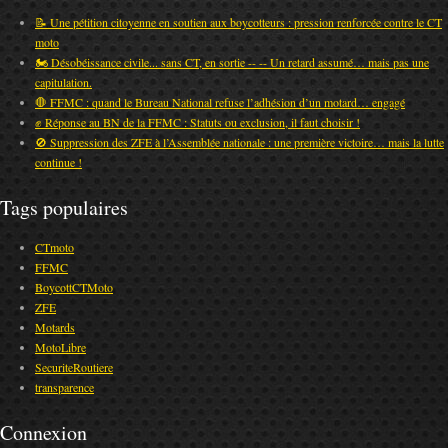
📝 Une pétition citoyenne en soutien aux boycotteurs : pression renforcée contre le CT
moto
🏍️ Désobéissance civile... sans CT, en sortie -- -- Un retard assumé… mais pas une
capitulation.
🛑 FFMC : quand le Bureau National refuse l’adhésion d’un motard… engagé
✊ Réponse au BN de la FFMC : Statuts ou exclusion, il faut choisir !
🚫 Suppression des ZFE à l’Assemblée nationale : une première victoire… mais la lutte
continue !
Tags populaires
CTmoto
FFMC
BoycottCTMoto
ZFE
Motards
MotoLibre
SecuriteRoutiere
transparence
Connexion