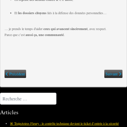
Et
les dossiers citoyens
liés à la défense des données personnelles…
… je prends le temps d'aider
ceux qui avancent sincèrement
, avec respect.
Parce que c’est
aussi ça, une communauté
.
Article précédent : ⚖️ Périphérique parisien à 50 km/h : la FFMC et ses part
Article suiva
Précédent
Suivant
Rechercher
Articles
🚨 Trajectoires Fleury : le contrôle technique devient le ticket d’entrée à la sécurité