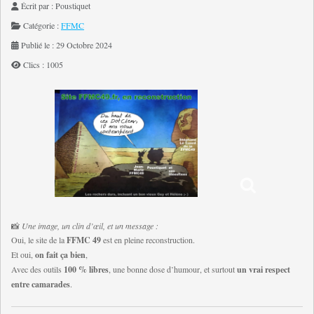
Écrit par :
Poustiquet
Catégorie :
FFMC
Publié le : 29 Octobre 2024
Clics : 1005
📸
Une image, un clin d’œil, et un message :
Oui, le site de la
FFMC 49
est en pleine reconstruction.
Et oui,
on fait ça bien
,
Avec des outils
100 % libres
, une bonne dose d’humour, et surtout
un vrai respect
entre camarades
.