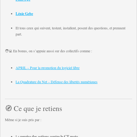
Lénie Gebe
Et tous ceux qui suivent, testent, installent, posent des questions, et prennent
part.
🧑‍💻 En bonus, on s’appuie aussi sur des collectifs comme :
APRIL – Pour la promotion du logiciel libre
La Quadrature du Net – Défense des libertés numériques
🧭 Ce que je retiens
Même si je suis pris par :
La
reprise des actions contre le CT moto
,