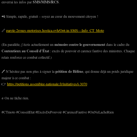
enverrai les infos par
SMS/MMS/RCS
.
📲 Simple, rapide, gratuit – soyez au cœur du mouvement citoyen !
🔗
parole-2roues-motorises.hostica.ovh/Opt-in-SMS---Info_CT_Moto
(En parallèle, j’écris actuellement un
mémoire contre le gouvernement
dans le cadre du
Contentieux au Conseil d’État
: excès de pouvoir et carence fautive des ministres. Chaque
relais renforce ce combat collectif.)
🖊️ N’hésitez pas non plus à signer la
pétition de Hélène
, qui donne déjà un poids juridique
majeur à ce combat :
👉
https://petitions.assemblee-nationale.fr/initiatives/i-3070
✊ On ne lâche rien.
#CTmoto #ConseilEtat #ExcèsDePouvoir #CarenceFautive #OnNeLacheRien