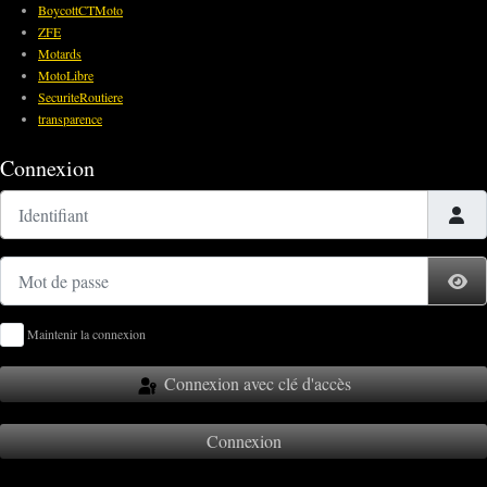
BoycottCTMoto
ZFE
Motards
MotoLibre
SecuriteRoutiere
transparence
Connexion
Identifiant
Mot de passe
Af
Maintenir la connexion
Connexion avec clé d'accès
Connexion