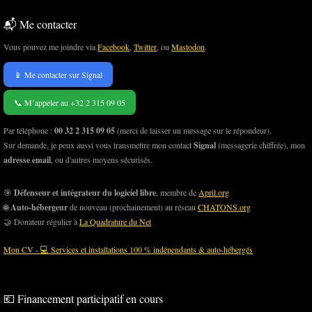
📬 Me contacter
Vous pouvez me joindre via
Facebook
,
Twitter
, ou
Mastodon
.
📱 Me contacter sur Signal
📞 M’appeler au +32 2 315 09 05
Par téléphone :
00 32 2 315 09 05
(merci de laisser un message sur le répondeur).
Sur demande, je peux aussi vous transmettre mon contact
Signal
(messagerie chiffrée), mon
adresse email
, ou d'autres moyens sécurisés.
🎯
Défenseur et intégrateur du logiciel libre
, membre de
April.org
🌐
Auto-hébergeur
de nouveau (prochainement) au réseau
CHATONS.org
🤝 Donateur régulier à
La Quadrature du Net
Mon CV - 💻 Services et installations 100 % indépendants & auto-hébergés
💶 Financement participatif en cours