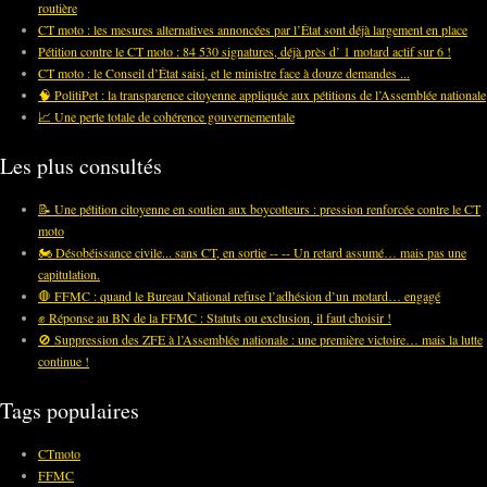
routière
CT moto : les mesures alternatives annoncées par l’État sont déjà largement en place
Pétition contre le CT moto : 84 530 signatures, déjà près d’ 1 motard actif sur 6 !
CT moto : le Conseil d’État saisi, et le ministre face à douze demandes ...
🧠 PolitiPet : la transparence citoyenne appliquée aux pétitions de l’Assemblée nationale
📈 Une perte totale de cohérence gouvernementale
Les plus consultés
📝 Une pétition citoyenne en soutien aux boycotteurs : pression renforcée contre le CT
moto
🏍️ Désobéissance civile... sans CT, en sortie -- -- Un retard assumé… mais pas une
capitulation.
🛑 FFMC : quand le Bureau National refuse l’adhésion d’un motard… engagé
✊ Réponse au BN de la FFMC : Statuts ou exclusion, il faut choisir !
🚫 Suppression des ZFE à l’Assemblée nationale : une première victoire… mais la lutte
continue !
Tags populaires
CTmoto
FFMC