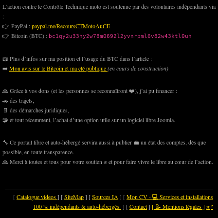
L’action contre le Contrôle Technique moto est soutenue par des volontaires indépendants via
:
👉 PayPal :
paypal.me/RecoursCTMotoAuCE
👉 Bitcoin (BTC) :
bc1qy2u33hy2w78m0692l2yvnrpml6v82w43ktl0uh
📖 Plus d’infos sur ma position et l’usage du BTC dans l’article :
➡️
Mon avis sur le Bitcoin et ma clé publique
(en cours de construction)
🙏 Grâce à vos dons (et les personnes se reconnaîtront ❤️), j’ai pu financer :
🚗 des trajets,
📄 des démarches juridiques,
🧩 et tout récemment, l’achat d’une option utile sur un logiciel libre Joomla.
🔧 Ce portail libre et auto-hébergé servira aussi à publier 💼 un état des comptes, dès que
possible, en toute transparence.
🙏 Merci à toutes et tous pour votre soutien ✊ et pour faire vivre le libre au cœur de l’action.
[
Catalogue videos
] [
SiteMap
] [
Sources IA
] [
Mon CV - 💻 Services et installations
100 % indépendants & auto-hébergés
] [
Contact
]
[ 📝 Mentions légales ]
π
²