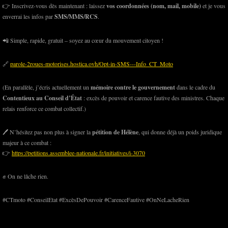
👉 Inscrivez-vous dès maintenant : laissez
vos coordonnées (nom, mail, mobile)
et je vous
enverrai les infos par
SMS/MMS/RCS
.
📲 Simple, rapide, gratuit – soyez au cœur du mouvement citoyen !
🔗
parole-2roues-motorises.hostica.ovh/Opt-in-SMS---Info_CT_Moto
(En parallèle, j’écris actuellement un
mémoire contre le gouvernement
dans le cadre du
Contentieux au Conseil d’État
: excès de pouvoir et carence fautive des ministres. Chaque
relais renforce ce combat collectif.)
🖊️ N’hésitez pas non plus à signer la
pétition de Hélène
, qui donne déjà un poids juridique
majeur à ce combat :
👉
https://petitions.assemblee-nationale.fr/initiatives/i-3070
✊ On ne lâche rien.
#CTmoto #ConseilEtat #ExcèsDePouvoir #CarenceFautive #OnNeLacheRien