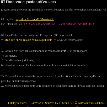
💶 Financement participatif en cours
L’action contre le Contrôle Technique moto est soutenue par des volontaires indépendants via
:
👉 PayPal :
paypal.me/RecoursCTMotoAuCE
👉 Bitcoin (BTC) :
bc1qy2u33hy2w78m0692l2yvnrpml6v82w43ktl0uh
📖 Plus d’infos sur ma position et l’usage du BTC dans l’article :
➡️
Mon avis sur le Bitcoin et ma clé publique
(en cours de construction)
🙏 Grâce à vos dons (et les personnes se reconnaîtront ❤️), j’ai pu financer :
🚗 des trajets,
📄 des démarches juridiques,
🧩 et tout récemment, l’achat d’une option utile sur un logiciel libre Joomla.
🔧 Ce portail libre et auto-hébergé servira aussi à publier 💼 un état des comptes, dès que
possible, en toute transparence.
🙏 Merci à toutes et tous pour votre soutien ✊ et pour faire vivre le libre au cœur de l’action.
[
Catalogue videos
] [
SiteMap
] [
Sources IA
] [
Mon CV - 💻 Services et installations