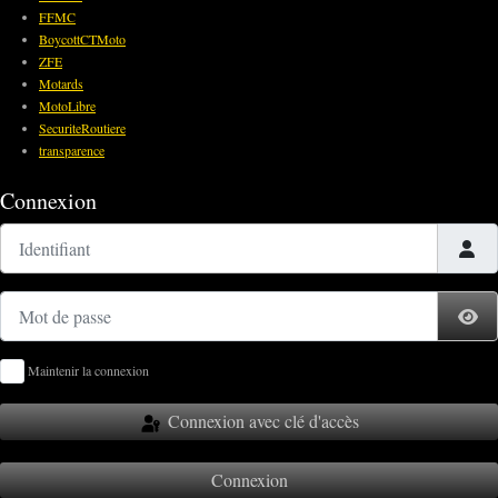
FFMC
BoycottCTMoto
ZFE
Motards
MotoLibre
SecuriteRoutiere
transparence
Connexion
Identifiant
Mot de passe
Af
Maintenir la connexion
Connexion avec clé d'accès
Connexion