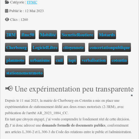
Catégorie :
FFMC
Publié le : 12 Mai 2023
Clics : 1260
2RM
ffmc50
Mobilité
SecuriteRoutiere
Motards
Cherbourg
LogicielLibre
citoyennete
concertationpublique
planmoto
urbanisme
cnil
lapi
verbalisation
cotentin
stationnementmoto
📢 Une expérimentation peu transparente
Depuis le 11 mai 2023, la mairie de Cherbourg-en-Cotentin a mis en place une
expérimentation de stationnement dédié aux deux-roues motorisés (2-3RM), avec
publication de l'arrêté AR_2023_1884_CC.
En tant que citoyen engagé, j’ai voulu comprendre le fondement réel de cette décision.
📩 J’ai donc adressé une
demande formelle de documents publics
, conformément
aux articles L.300-2 et L.300-3 du Code des relations entre le public et l'administration.