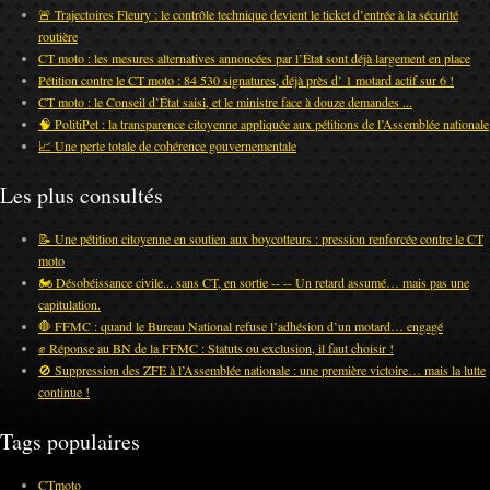
🚨 Trajectoires Fleury : le contrôle technique devient le ticket d’entrée à la sécurité
routière
CT moto : les mesures alternatives annoncées par l’État sont déjà largement en place
Pétition contre le CT moto : 84 530 signatures, déjà près d’ 1 motard actif sur 6 !
CT moto : le Conseil d’État saisi, et le ministre face à douze demandes ...
🧠 PolitiPet : la transparence citoyenne appliquée aux pétitions de l’Assemblée nationale
📈 Une perte totale de cohérence gouvernementale
Les plus consultés
📝 Une pétition citoyenne en soutien aux boycotteurs : pression renforcée contre le CT
moto
🏍️ Désobéissance civile... sans CT, en sortie -- -- Un retard assumé… mais pas une
capitulation.
🛑 FFMC : quand le Bureau National refuse l’adhésion d’un motard… engagé
✊ Réponse au BN de la FFMC : Statuts ou exclusion, il faut choisir !
🚫 Suppression des ZFE à l’Assemblée nationale : une première victoire… mais la lutte
continue !
Tags populaires
CTmoto