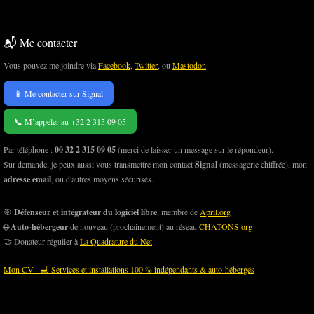
📬 Me contacter
Vous pouvez me joindre via
Facebook
,
Twitter
, ou
Mastodon
.
📱 Me contacter sur Signal
📞 M’appeler au +32 2 315 09 05
Par téléphone :
00 32 2 315 09 05
(merci de laisser un message sur le répondeur).
Sur demande, je peux aussi vous transmettre mon contact
Signal
(messagerie chiffrée), mon
adresse email
, ou d'autres moyens sécurisés.
🎯
Défenseur et intégrateur du logiciel libre
, membre de
April.org
🌐
Auto-hébergeur
de nouveau (prochainement) au réseau
CHATONS.org
🤝 Donateur régulier à
La Quadrature du Net
Mon CV - 💻 Services et installations 100 % indépendants & auto-hébergés