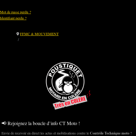
Mot de passe perdu ?
Identifiant perdu ?
FFMC & MOUVEMENT
🛵 Stationnement Moto à Cherbourg : pour une solution intelligente,
gratuite… et respectueuse des citoyens
📢 Rejoignez la boucle d’info CT Moto !
Envie de recevoir en direct les actus et mobilisations contre le
Contrôle Technique moto
?