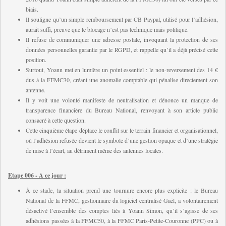
biais.
I
l souligne qu’un simple remboursement par CB Paypal, utilisé pour l’adhésion,
aurait suffi, preuve que le blocage n’est pas technique mais politique.
Il refuse de communiquer une adresse postale, invoquant la protection de ses
données personnelles garantie par le RGPD, et rappelle qu’il a déjà précisé cette
position.
Surtout, Yoann met en lumière un point essentiel : le non-reversement des 14 €
dus à la FFMC30, créant une anomalie comptable qui pénalise directement son
antenne.
I
l y voit une volonté manifeste de neutralisation et dénonce un manque de
transparence financière du Bureau National, renvoyant à son article public
consacré à cette question.
Cette cinquième étape déplace le conflit sur le terrain financier et organisationnel,
où l’adhésion refusée devient le symbole d’une gestion opaque et d’une stratégie
de mise à l’écart, au détriment même des antennes locales.
Etape 006 - A ce jour :
À ce stade, la situation prend une tournure encore plus explicite : le Bureau
National de la FFMC, gestionnaire du logiciel centralisé Gaël, a volontairement
désactivé l’ensemble des comptes liés à Yoann Simon, qu’il s’agisse de ses
adhésions passées à la FFMC50, à la FFMC Paris-Petite-Couronne (PPC) ou à