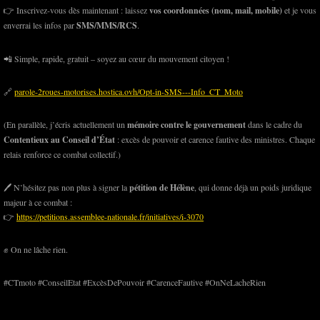
👉 Inscrivez-vous dès maintenant : laissez
vos coordonnées (nom, mail, mobile)
et je vous
enverrai les infos par
SMS/MMS/RCS
.
📲 Simple, rapide, gratuit – soyez au cœur du mouvement citoyen !
🔗
parole-2roues-motorises.hostica.ovh/Opt-in-SMS---Info_CT_Moto
(En parallèle, j’écris actuellement un
mémoire contre le gouvernement
dans le cadre du
Contentieux au Conseil d’État
: excès de pouvoir et carence fautive des ministres. Chaque
relais renforce ce combat collectif.)
🖊️ N’hésitez pas non plus à signer la
pétition de Hélène
, qui donne déjà un poids juridique
majeur à ce combat :
👉
https://petitions.assemblee-nationale.fr/initiatives/i-3070
✊ On ne lâche rien.
#CTmoto #ConseilEtat #ExcèsDePouvoir #CarenceFautive #OnNeLacheRien