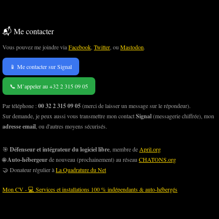
📬 Me contacter
Vous pouvez me joindre via
Facebook
,
Twitter
, ou
Mastodon
.
📱 Me contacter sur Signal
📞 M’appeler au +32 2 315 09 05
Par téléphone :
00 32 2 315 09 05
(merci de laisser un message sur le répondeur).
Sur demande, je peux aussi vous transmettre mon contact
Signal
(messagerie chiffrée), mon
adresse email
, ou d'autres moyens sécurisés.
🎯
Défenseur et intégrateur du logiciel libre
, membre de
April.org
🌐
Auto-hébergeur
de nouveau (prochainement) au réseau
CHATONS.org
🤝 Donateur régulier à
La Quadrature du Net
Mon CV - 💻 Services et installations 100 % indépendants & auto-hébergés