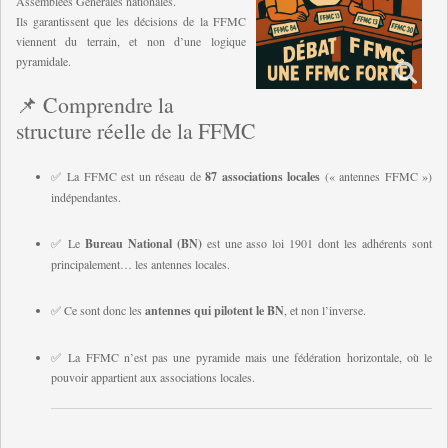
Assemblées Générales nationales.
Ils garantissent que les décisions de la FFMC
viennent du terrain, et non d’une logique
pyramidale.
📌 Comprendre la
structure réelle de la FFMC
✅ La FFMC est un réseau de
87 associations locales
(« antennes FFMC »)
indépendantes.
✅ Le
Bureau National (BN)
est une asso loi 1901 dont les adhérents sont
principalement… les antennes locales.
✅ Ce sont donc les
antennes qui pilotent le BN
, et non l’inverse.
✅ La FFMC n’est pas une pyramide mais une fédération horizontale, où le
pouvoir appartient aux associations locales.