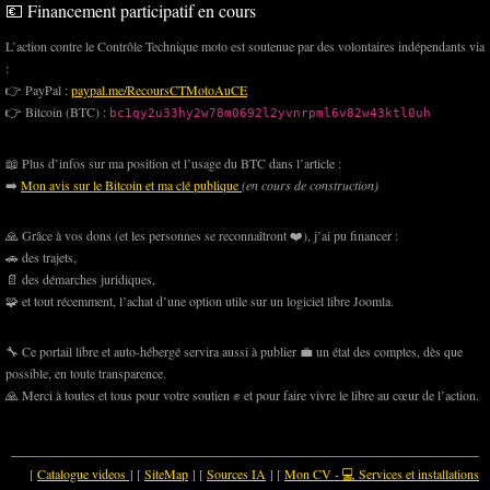
💶 Financement participatif en cours
L’action contre le Contrôle Technique moto est soutenue par des volontaires indépendants via
:
👉 PayPal :
paypal.me/RecoursCTMotoAuCE
👉 Bitcoin (BTC) :
bc1qy2u33hy2w78m0692l2yvnrpml6v82w43ktl0uh
📖 Plus d’infos sur ma position et l’usage du BTC dans l’article :
➡️
Mon avis sur le Bitcoin et ma clé publique
(en cours de construction)
🙏 Grâce à vos dons (et les personnes se reconnaîtront ❤️), j’ai pu financer :
🚗 des trajets,
📄 des démarches juridiques,
🧩 et tout récemment, l’achat d’une option utile sur un logiciel libre Joomla.
🔧 Ce portail libre et auto-hébergé servira aussi à publier 💼 un état des comptes, dès que
possible, en toute transparence.
🙏 Merci à toutes et tous pour votre soutien ✊ et pour faire vivre le libre au cœur de l’action.
[
Catalogue videos
] [
SiteMap
] [
Sources IA
] [
Mon CV - 💻 Services et installations