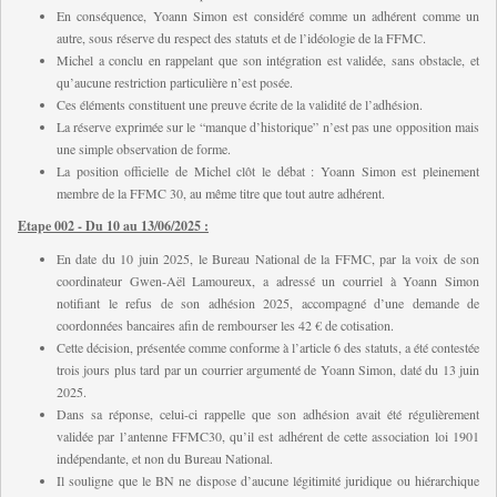
E
n conséquence, Yoann Simon est considéré comme un adhérent comme un
autre, sous réserve du respect des statuts et de l’idéologie de la FFMC.
Michel a conclu en rappelant que son intégration est validée, sans obstacle, et
qu’aucune restriction particulière n’est posée.
C
es éléments constituent une preuve écrite de la validité de l’adhésion.
L
a réserve exprimée sur le “manque d’historique” n’est pas une opposition mais
une simple observation de forme.
La position officielle de Michel clôt le débat : Yoann Simon est pleinement
membre de la FFMC 30, au même titre que tout autre adhérent.
Etape 002 - Du 10 au 13/06/2025 :
En date du 10 juin 2025, le Bureau National de la FFMC, par la voix de son
coordinateur Gwen-Aël Lamoureux, a adressé un courriel à Yoann Simon
notifiant le refus de son adhésion 2025, accompagné d’une demande de
coordonnées bancaires afin de rembourser les 42 € de cotisation.
Cette décision, présentée comme conforme à l’article 6 des statuts, a été contestée
trois jours plus tard par un courrier argumenté de Yoann Simon, daté du 13 juin
2025.
D
ans sa réponse, celui-ci rappelle que son adhésion avait été régulièrement
validée par l’antenne FFMC30, qu’il est adhérent de cette association loi 1901
indépendante, et non du Bureau National.
I
l souligne que le BN ne dispose d’aucune légitimité juridique ou hiérarchique