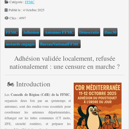
Catégorie :
FFMC
Publié le : 4 Octobre 2025
Clics : 4997
FFMC
Adhésion
Antennes FFMC
Démocratie
ffmc30
motards engagés
BureauNationalFFMC
Adhésion validée localement, refusée
nationalement : une censure en marche ?
🏍️ Introduction
Les
Conseils de Région (CdR) de la FFMC
,
organisés deux fois par an (printemps et
automne), sont des rendez-vous essentiels pour
coordonner les antennes départementales,
échanger sur les luttes communes (CT moto,
ZFE, sécurité routière), et préparer les