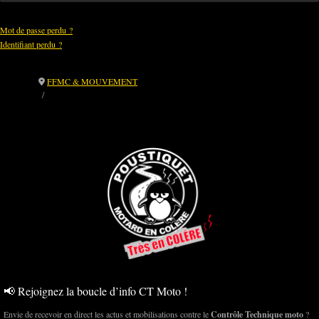
Mot de passe perdu ?
Identifiant perdu ?
FFMC & MOUVEMENT
CDR Méditerranée, 11–12 octobre 2025 – Adhésion du Poustiquet à
l’ordre du jour
📢 Rejoignez la boucle d’info CT Moto !
Envie de recevoir en direct les actus et mobilisations contre le
Contrôle Technique moto
?