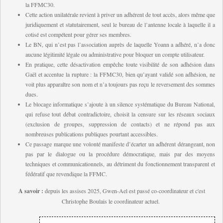
la FFMC30.
C
ette action unilatérale revient à priver un adhérent de tout accès, alors même que
juridiquement et statutairement, seul le bureau de l’antenne locale à laquelle il a
cotisé est compétent pour gérer ses membres.
L
e BN, qui n’est pas l’association auprès de laquelle Yoann a adhéré, n’a donc
aucune légitimité légale ou administrative pour bloquer un compte utilisateur.
E
n pratique, cette désactivation empêche toute visibilité de son adhésion dans
Gaël et accentue la rupture : la FFMC30, bien qu’ayant validé son adhésion, ne
voit plus apparaître son nom et n’a toujours pas reçu le reversement des sommes
dues.
L
e blocage informatique s’ajoute à un silence systématique du Bureau National,
qui refuse tout débat contradictoire, choisit la censure sur les réseaux sociaux
(exclusion de groupes, suppression de contacts) et ne répond pas aux
nombreuses publications publiques pourtant accessibles.
C
e passage marque une volonté manifeste d’écarter un adhérent dérangeant, non
pas par le dialogue ou la procédure démocratique, mais par des moyens
techniques et communicationnels, au détriment du fonctionnement transparent et
fédératif que revendique la FFMC.
A savoir :
d
epuis les assises 2025, Gwen-Ael est passé co-coordinateur et c'est
Christophe Boulais le coordinateur actuel.