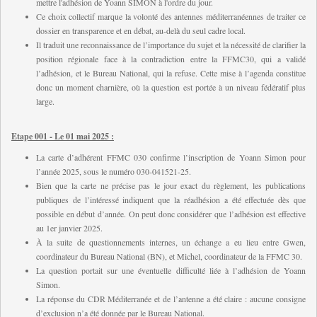
mettre l'adhésion de Yoann SIMON à l'ordre du jour.
C
e choix collectif marque la volonté des antennes méditerranéennes de traiter ce
dossier en transparence et en débat, au-delà du seul cadre local.
I
l traduit une reconnaissance de l’importance du sujet et la nécessité de clarifier la
position régionale face à la contradiction entre la FFMC30, qui a validé
l’adhésion, et le Bureau National, qui la refuse. Cette mise à l’agenda constitue
donc un moment charnière, où la question est portée à un niveau fédératif plus
large.
Etape 001 - Le 01 mai 2025 :
La carte d’adhérent FFMC 030 confirme l’inscription de Yoann Simon pour
l’année 2025, sous le numéro 030-041521-25.
B
ien que la carte ne précise pas le jour exact du règlement, les publications
publiques de l’intéressé indiquent que la réadhésion a été effectuée dès que
possible en début d’année. On peut donc considérer que l’adhésion est effective
au 1er janvier 2025.
À la suite de questionnements internes, un échange a eu lieu entre Gwen,
coordinateur du Bureau National (BN), et Michel, coordinateur de la FFMC 30.
La question portait sur une éventuelle difficulté liée à l’adhésion de Yoann
Simon.
La réponse du CDR Méditerranée et de l’antenne a été claire : aucune consigne
d’exclusion n’a été donnée par le Bureau National.