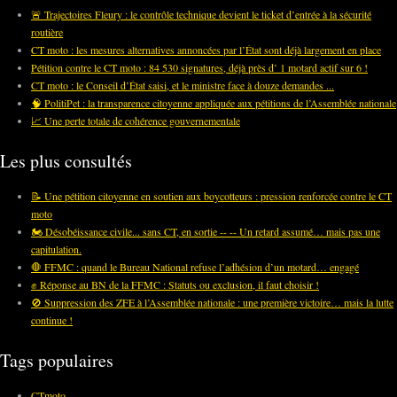
🚨 Trajectoires Fleury : le contrôle technique devient le ticket d’entrée à la sécurité
routière
CT moto : les mesures alternatives annoncées par l’État sont déjà largement en place
Pétition contre le CT moto : 84 530 signatures, déjà près d’ 1 motard actif sur 6 !
CT moto : le Conseil d’État saisi, et le ministre face à douze demandes ...
🧠 PolitiPet : la transparence citoyenne appliquée aux pétitions de l’Assemblée nationale
📈 Une perte totale de cohérence gouvernementale
Les plus consultés
📝 Une pétition citoyenne en soutien aux boycotteurs : pression renforcée contre le CT
moto
🏍️ Désobéissance civile... sans CT, en sortie -- -- Un retard assumé… mais pas une
capitulation.
🛑 FFMC : quand le Bureau National refuse l’adhésion d’un motard… engagé
✊ Réponse au BN de la FFMC : Statuts ou exclusion, il faut choisir !
🚫 Suppression des ZFE à l’Assemblée nationale : une première victoire… mais la lutte
continue !
Tags populaires
CTmoto