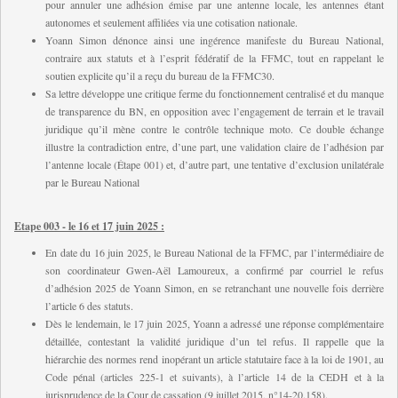
pour annuler une adhésion émise par une antenne locale, les antennes étant
autonomes et seulement affiliées via une cotisation nationale.
Y
oann Simon dénonce ainsi une ingérence manifeste du Bureau National,
contraire aux statuts et à l’esprit fédératif de la FFMC, tout en rappelant le
soutien explicite qu’il a reçu du bureau de la FFMC30.
Sa lettre développe une critique ferme du fonctionnement centralisé et du manque
de transparence du BN, en opposition avec l’engagement de terrain et le travail
juridique qu’il mène contre le contrôle technique moto. Ce double échange
illustre la contradiction entre, d’une part, une validation claire de l’adhésion par
l’antenne locale (Étape 001) et, d’autre part, une tentative d’exclusion unilatérale
par le Bureau National
Etape 003 - le 16 et 17 juin 2025 :
En date du 16 juin 2025, le Bureau National de la FFMC, par l’intermédiaire de
son coordinateur Gwen-Aël Lamoureux, a confirmé par courriel le refus
d’adhésion 2025 de Yoann Simon, en se retranchant une nouvelle fois derrière
l’article 6 des statuts.
Dès le lendemain, le 17 juin 2025, Yoann a adressé une réponse complémentaire
détaillée, contestant la validité juridique d’un tel refus. Il rappelle que la
hiérarchie des normes rend inopérant un article statutaire face à la loi de 1901, au
Code pénal (articles 225-1 et suivants), à l’article 14 de la CEDH et à la
jurisprudence de la Cour de cassation (9 juillet 2015, n°14-20.158).