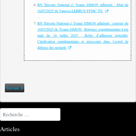
BN Trésorie National c\ Yoann SIMON adhérent : Mail du
16/07/2025 de Vanessa LEBRUN FFMC TN
.
BN Trésorie National c\ Yoann SIMON adhérent : courrier du
16/07/2025 de Yoann SIMON , Réponse complémentaire à ton
mail du 16 juillet 2025 , Refus d’adhésion injustifié,
Clarification supplémentaire et nécessaire dans l’esprit de
défense des motards
.
Article suivant : 🏍️ FFMC : Fédérer oui, mais pas en motoclub
Suivant
Rechercher
Articles