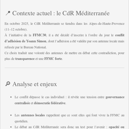
📍 Contexte actuel : le CdR Méditerranée
En octobre 2025, le CdR Méditerranée se tiendra dans les Alpes-de-Haute-Provence
(11–12 octobre).
À l’initiative de la
FFMC30
, il a été décidé d’inscrire à l’ordre du jour le
conflit
d’adhésion de Yoann Simon
, dont l’adhésion a été validée par son antenne locale mais
refusée par le Bureau National.
Ce choix traduit une volonté des antennes de mettre en débat cette contradiction, pour
plus de
transparence
et une
FFMC forte
.
🔎 Analyse et enjeux
Le conflit dépasse le cas individuel : il révèle une tension entre
gouvernance
centralisée
et
démocratie fédérative
.
Les
antennes locales
rappellent que ce sont elles qui font vivre la FFMC au
quotidien.
Le débat au CdR Méditerranée sera donc un test pour l’avenir :
opacité ou