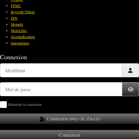
FFMC
BoycottCTMoto
ZFE
Motards
MotoLibre
SecuriteRoutiere
transparence
Connexion
Identifiant
Mot de passe
Af
Maintenir la connexion
Connexion avec clé d'accès
Connexion