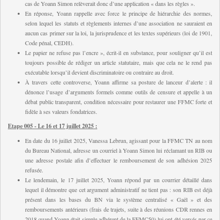
cas de Yoann Simon relèverait donc d’une application « dans les règles ».
En réponse, Yoann rappelle avec force le principe de hiérarchie des normes,
selon lequel les statuts et règlements internes d’une association ne sauraient en
aucun cas primer sur la loi, la jurisprudence et les textes supérieurs (loi de 1901,
Code pénal, CEDH).
L
e papier ne refuse pas l’encre », écrit-il en substance, pour souligner qu’il est
toujours possible de rédiger un article statutaire, mais que cela ne le rend pas
exécutable lorsqu’il devient discriminatoire ou contraire au droit.
À travers cette controverse, Yoann affirme sa posture de lanceur d’alerte : il
dénonce l’usage d’arguments formels comme outils de censure et appelle à un
débat public transparent, condition nécessaire pour restaurer une FFMC forte et
fidèle à ses valeurs fondatrices.
Etape 005 - Le 16 et 17 juillet 2025 :
En date du 16 juillet 2025, Vanessa Lebrun, agissant pour la FFMC TN au nom
du Bureau National, adresse un courriel à Yoann Simon lui réclamant un RIB ou
une adresse postale afin d’effectuer le remboursement de son adhésion 2025
refusée.
Le lendemain, le 17 juillet 2025, Yoann répond par un courrier détaillé dans
lequel il démontre que cet argument administratif ne tient pas : son RIB est déjà
présent dans les bases du BN via le système centralisé « Gaël » et des
remboursements antérieurs (frais de trajets, suite à des réunions CDR rennes en
2018 quand Yoann était simple adhérent de la FFMC50) lui ont été versés par ce