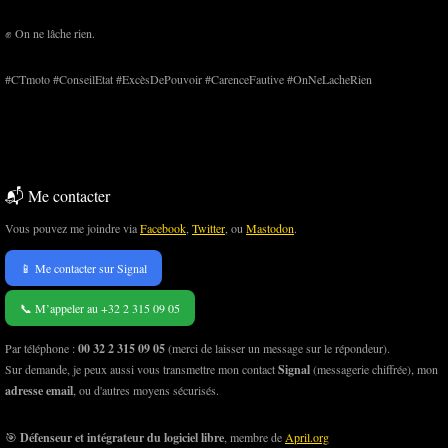
✊ On ne lâche rien.
#CTmoto #ConseilEtat #ExcèsDePouvoir #CarenceFautive #OnNeLacheRien
📬 Me contacter
Vous pouvez me joindre via
Facebook
,
Twitter
, ou
Mastodon
.
📱 Me contacter sur Signal
📞 M’appeler au +32 2 315 09 05
Par téléphone :
00 32 2 315 09 05
(merci de laisser un message sur le répondeur).
Sur demande, je peux aussi vous transmettre mon contact
Signal
(messagerie chiffrée), mon
adresse email
, ou d'autres moyens sécurisés.
🎯
Défenseur et intégrateur du logiciel libre
, membre de
April.org