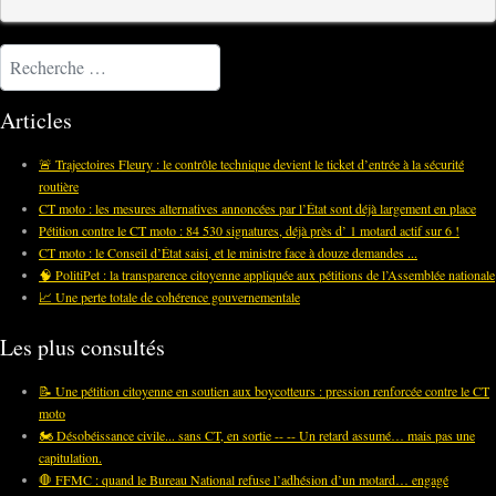
Rechercher
Articles
🚨 Trajectoires Fleury : le contrôle technique devient le ticket d’entrée à la sécurité
routière
CT moto : les mesures alternatives annoncées par l’État sont déjà largement en place
Pétition contre le CT moto : 84 530 signatures, déjà près d’ 1 motard actif sur 6 !
CT moto : le Conseil d’État saisi, et le ministre face à douze demandes ...
🧠 PolitiPet : la transparence citoyenne appliquée aux pétitions de l’Assemblée nationale
📈 Une perte totale de cohérence gouvernementale
Les plus consultés
📝 Une pétition citoyenne en soutien aux boycotteurs : pression renforcée contre le CT
moto
🏍️ Désobéissance civile... sans CT, en sortie -- -- Un retard assumé… mais pas une
capitulation.
🛑 FFMC : quand le Bureau National refuse l’adhésion d’un motard… engagé