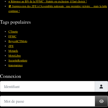
✊ Réponse au BN de la FFMC : Statuts ou exclusion, il faut choisir !
🚫 Suppression des ZFE à l’Assemblée nationale : une première victoire… mais la lutte
continue !
Tags populaires
CTmoto
FFMC
BoycottCTMoto
ZFE
Motards
MotoLibre
SecuriteRoutiere
transparence
Connexion
Identifiant
Mot de passe
Af