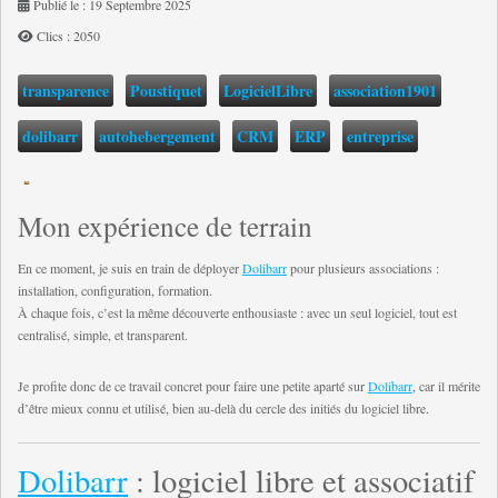
Publié le : 19 Septembre 2025
Clics : 2050
transparence
Poustiquet
LogicielLibre
association1901
dolibarr
autohebergement
CRM
ERP
entreprise
Mon expérience de terrain
En ce moment, je suis en train de déployer
Dolibarr
pour plusieurs associations :
installation, configuration, formation.
À chaque fois, c’est la même découverte enthousiaste : avec un seul logiciel, tout est
centralisé, simple, et transparent.
Je profite donc de ce travail concret pour faire une petite aparté sur
Dolibarr
, car il mérite
d’être mieux connu et utilisé, bien au-delà du cercle des initiés du logiciel libre.
Dolibarr
: logiciel libre et associatif