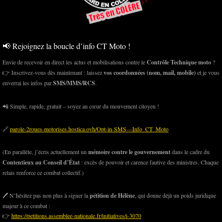
📢 Rejoignez la boucle d’info CT Moto !
Envie de recevoir en direct les actus et mobilisations contre le
Contrôle Technique moto
?
👉 Inscrivez-vous dès maintenant : laissez
vos coordonnées (nom, mail, mobile)
et je vous
enverrai les infos par
SMS/MMS/RCS
.
📲 Simple, rapide, gratuit – soyez au cœur du mouvement citoyen !
🔗
parole-2roues-motorises.hostica.ovh/Opt-in-SMS---Info_CT_Moto
(En parallèle, j’écris actuellement un
mémoire contre le gouvernement
dans le cadre du
Contentieux au Conseil d’État
: excès de pouvoir et carence fautive des ministres. Chaque
relais renforce ce combat collectif.)
🖊️ N’hésitez pas non plus à signer la
pétition de Hélène
, qui donne déjà un poids juridique
majeur à ce combat :
👉
https://petitions.assemblee-nationale.fr/initiatives/i-3070