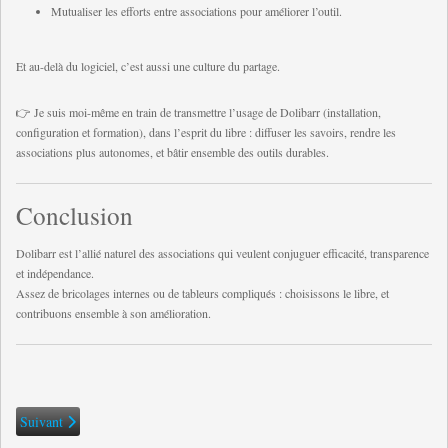
Mutualiser les efforts entre associations pour améliorer l’outil.
Et au-delà du logiciel, c’est aussi une culture du partage.
👉 Je suis moi-même en train de transmettre l’usage de Dolibarr (installation,
configuration et formation), dans l’esprit du libre : diffuser les savoirs, rendre les
associations plus autonomes, et bâtir ensemble des outils durables.
Conclusion
Dolibarr est l’allié naturel des associations qui veulent conjuguer efficacité, transparence
et indépendance.
Assez de bricolages internes ou de tableurs compliqués : choisissons le libre, et
contribuons ensemble à son amélioration.
Article suivant : 📲 SMS Libres & Militants : un système humain pour rest
Suivant