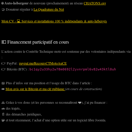
🌐
Auto-hébergeur
de nouveau (prochainement) au réseau
CHATONS.org
🤝 Donateur régulier à
La Quadrature du Net
Mon CV - 💻 Services et installations 100 % indépendants & auto-hébergés
💶 Financement participatif en cours
L’action contre le Contrôle Technique moto est soutenue par des volontaires indépendants via
:
👉 PayPal :
paypal.me/RecoursCTMotoAuCE
👉 Bitcoin (BTC) :
bc1qy2u33hy2w78m0692l2yvnrpml6v82w43ktl0uh
📖 Plus d’infos sur ma position et l’usage du BTC dans l’article :
➡️
Mon avis sur le Bitcoin et ma clé publique
(en cours de construction)
🙏 Grâce à vos dons (et les personnes se reconnaîtront ❤️), j’ai pu financer :
🚗 des trajets,
📄 des démarches juridiques,
🧩 et tout récemment, l’achat d’une option utile sur un logiciel libre Joomla.