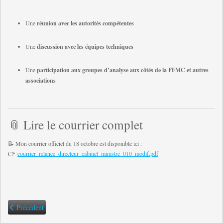
Une
réunion avec les autorités compétentes
Une
discussion avec les équipes techniques
Une
participation aux groupes d’analyse aux côtés de la FFMC et autres
associations
📎 Lire le courrier complet
📝 Mon courrier officiel du 18 octobre est disponible ici :
👉
courrier_relance_directeur_cabinet_ministre_010_modif.pdf
Article précédent : Le 49,3 sorti pour déposer le CT Moto ....
Précédent