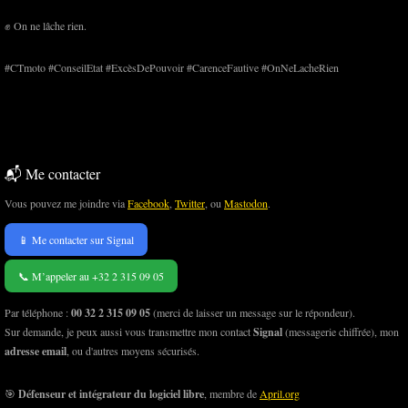
✊ On ne lâche rien.
#CTmoto #ConseilEtat #ExcèsDePouvoir #CarenceFautive #OnNeLacheRien
📬 Me contacter
Vous pouvez me joindre via
Facebook
,
Twitter
, ou
Mastodon
.
📱 Me contacter sur Signal
📞 M’appeler au +32 2 315 09 05
Par téléphone :
00 32 2 315 09 05
(merci de laisser un message sur le répondeur).
Sur demande, je peux aussi vous transmettre mon contact
Signal
(messagerie chiffrée), mon
adresse email
, ou d'autres moyens sécurisés.
🎯
Défenseur et intégrateur du logiciel libre
, membre de
April.org