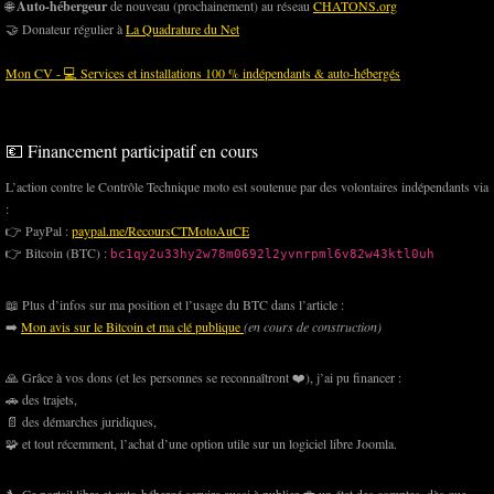
🌐
Auto-hébergeur
de nouveau (prochainement) au réseau
CHATONS.org
🤝 Donateur régulier à
La Quadrature du Net
Mon CV - 💻 Services et installations 100 % indépendants & auto-hébergés
💶 Financement participatif en cours
L’action contre le Contrôle Technique moto est soutenue par des volontaires indépendants via
:
👉 PayPal :
paypal.me/RecoursCTMotoAuCE
👉 Bitcoin (BTC) :
bc1qy2u33hy2w78m0692l2yvnrpml6v82w43ktl0uh
📖 Plus d’infos sur ma position et l’usage du BTC dans l’article :
➡️
Mon avis sur le Bitcoin et ma clé publique
(en cours de construction)
🙏 Grâce à vos dons (et les personnes se reconnaîtront ❤️), j’ai pu financer :
🚗 des trajets,
📄 des démarches juridiques,
🧩 et tout récemment, l’achat d’une option utile sur un logiciel libre Joomla.
🔧 Ce portail libre et auto-hébergé servira aussi à publier 💼 un état des comptes, dès que