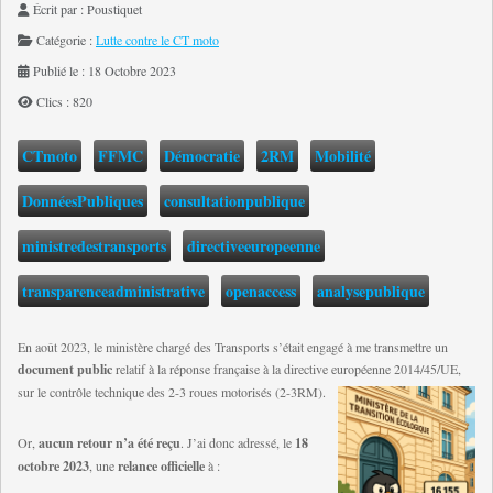
Écrit par :
Poustiquet
Catégorie :
Lutte contre le CT moto
Publié le : 18 Octobre 2023
Clics : 820
CTmoto
FFMC
Démocratie
2RM
Mobilité
DonnéesPubliques
consultationpublique
ministredestransports
directiveeuropeenne
transparenceadministrative
openaccess
analysepublique
En août 2023, le ministère chargé des Transports s’était engagé à me transmettre un
document public
relatif à la réponse française à la directive européenne 2014/45/UE,
sur le contrôle technique des 2-3 roues motorisés (2-3RM).
Or,
aucun retour n’a été reçu
. J’ai donc adressé, le
18
octobre 2023
, une
relance officielle
à :