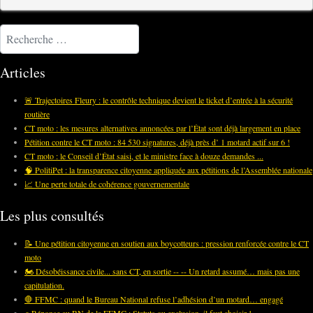
Rechercher
Articles
🚨 Trajectoires Fleury : le contrôle technique devient le ticket d’entrée à la sécurité
routière
CT moto : les mesures alternatives annoncées par l’État sont déjà largement en place
Pétition contre le CT moto : 84 530 signatures, déjà près d’ 1 motard actif sur 6 !
CT moto : le Conseil d’État saisi, et le ministre face à douze demandes ...
🧠 PolitiPet : la transparence citoyenne appliquée aux pétitions de l’Assemblée nationale
📈 Une perte totale de cohérence gouvernementale
Les plus consultés
📝 Une pétition citoyenne en soutien aux boycotteurs : pression renforcée contre le CT
moto
🏍️ Désobéissance civile... sans CT, en sortie -- -- Un retard assumé… mais pas une
capitulation.
🛑 FFMC : quand le Bureau National refuse l’adhésion d’un motard… engagé