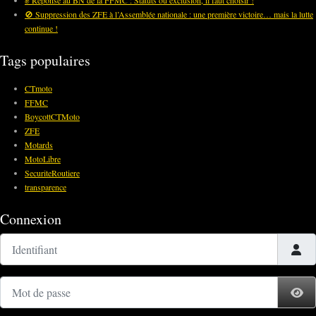
✊ Réponse au BN de la FFMC : Statuts ou exclusion, il faut choisir !
🚫 Suppression des ZFE à l’Assemblée nationale : une première victoire… mais la lutte
continue !
Tags populaires
CTmoto
FFMC
BoycottCTMoto
ZFE
Motards
MotoLibre
SecuriteRoutiere
transparence
Connexion
Identifiant
Mot de passe
Af