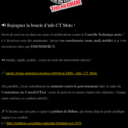
📢 Rejoignez la boucle d’info CT Moto !
Envie de recevoir en direct les actus et mobilisations contre le
Contrôle Technique moto
?
👉 Inscrivez-vous dès maintenant : laissez
vos coordonnées (nom, mail, mobile)
et je vous
enverrai les infos par
SMS/MMS/RCS
.
📲 Simple, rapide, gratuit – soyez au cœur du mouvement citoyen !
🔗
parole-2roues-motorises.hostica.ovh/Opt-in-SMS---Info_CT_Moto
(En parallèle, j’écris actuellement un
mémoire contre le gouvernement
dans le cadre du
Contentieux au Conseil d’État
: excès de pouvoir et carence fautive des ministres. Chaque
relais renforce ce combat collectif.)
🖊️ N’hésitez pas non plus à signer la
pétition de Hélène
, qui donne déjà un poids juridique
majeur à ce combat :
👉
https://petitions.assemblee-nationale.fr/initiatives/i-3070