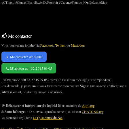
#CTmoto #ConseilEtat #ExcèsDePouvoir #CarenceFautive #OnNeLacheRien
📬 Me contacter
Vous pouvez me joindre via
Facebook
,
Twitter
, ou
Mastodon
.
📱 Me contacter sur Signal
📞 M’appeler au +32 2 315 09 05
Par téléphone :
00 32 2 315 09 05
(merci de laisser un message sur le répondeur).
Sur demande, je peux aussi vous transmettre mon contact
Signal
(messagerie chiffrée), mon
adresse email
, ou d'autres moyens sécurisés.
🎯
Défenseur et intégrateur du logiciel libre
, membre de
April.org
🌐
Auto-hébergeur
de nouveau (prochainement) au réseau
CHATONS.org
🤝 Donateur régulier à
La Quadrature du Net
Mon CV - 💻 Services et installations 100 % indépendants & auto-hébergés