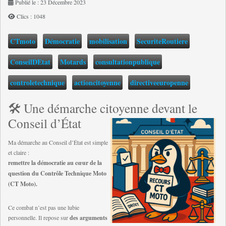
Publié le : 23 Décembre 2023
Clics : 1048
CTmoto
Démocratie
mobilisation
SecuriteRoutiere
ConseilDEtat
Motards
consultationpublique
controletechnique
actioncitoyenne
directiveeuropenne
🛠️ Une démarche citoyenne devant le
Conseil d’État
Ma démarche au Conseil d’État est simple
et claire :
remettre la démocratie au cœur de la
question du Contrôle Technique Moto
(CT Moto).
Ce combat n’est pas une lubie
personnelle. Il repose sur
des arguments