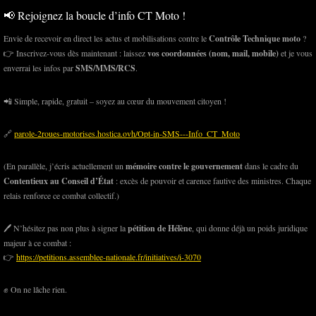
📢 Rejoignez la boucle d’info CT Moto !
Envie de recevoir en direct les actus et mobilisations contre le
Contrôle Technique moto
?
👉 Inscrivez-vous dès maintenant : laissez
vos coordonnées (nom, mail, mobile)
et je vous
enverrai les infos par
SMS/MMS/RCS
.
📲 Simple, rapide, gratuit – soyez au cœur du mouvement citoyen !
🔗
parole-2roues-motorises.hostica.ovh/Opt-in-SMS---Info_CT_Moto
(En parallèle, j’écris actuellement un
mémoire contre le gouvernement
dans le cadre du
Contentieux au Conseil d’État
: excès de pouvoir et carence fautive des ministres. Chaque
relais renforce ce combat collectif.)
🖊️ N’hésitez pas non plus à signer la
pétition de Hélène
, qui donne déjà un poids juridique
majeur à ce combat :
👉
https://petitions.assemblee-nationale.fr/initiatives/i-3070
✊ On ne lâche rien.