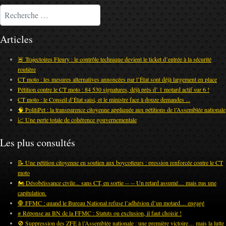
Rechercher
Articles
🚨 Trajectoires Fleury : le contrôle technique devient le ticket d’entrée à la sécurité
routière
CT moto : les mesures alternatives annoncées par l’État sont déjà largement en place
Pétition contre le CT moto : 84 530 signatures, déjà près d’ 1 motard actif sur 6 !
CT moto : le Conseil d’État saisi, et le ministre face à douze demandes ...
🧠 PolitiPet : la transparence citoyenne appliquée aux pétitions de l’Assemblée nationale
📈 Une perte totale de cohérence gouvernementale
Les plus consultés
📝 Une pétition citoyenne en soutien aux boycotteurs : pression renforcée contre le CT
moto
🏍️ Désobéissance civile... sans CT, en sortie -- -- Un retard assumé… mais pas une
capitulation.
🛑 FFMC : quand le Bureau National refuse l’adhésion d’un motard… engagé
✊ Réponse au BN de la FFMC : Statuts ou exclusion, il faut choisir !
🚫 Suppression des ZFE à l’Assemblée nationale : une première victoire… mais la lutte