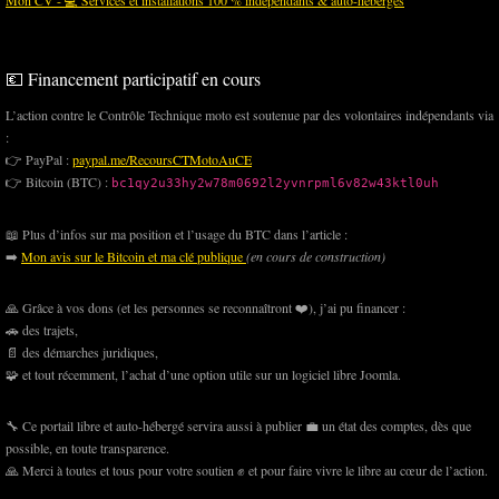
💶 Financement participatif en cours
L’action contre le Contrôle Technique moto est soutenue par des volontaires indépendants via
:
👉 PayPal :
paypal.me/RecoursCTMotoAuCE
👉 Bitcoin (BTC) :
bc1qy2u33hy2w78m0692l2yvnrpml6v82w43ktl0uh
📖 Plus d’infos sur ma position et l’usage du BTC dans l’article :
➡️
Mon avis sur le Bitcoin et ma clé publique
(en cours de construction)
🙏 Grâce à vos dons (et les personnes se reconnaîtront ❤️), j’ai pu financer :
🚗 des trajets,
📄 des démarches juridiques,
🧩 et tout récemment, l’achat d’une option utile sur un logiciel libre Joomla.
🔧 Ce portail libre et auto-hébergé servira aussi à publier 💼 un état des comptes, dès que
possible, en toute transparence.
🙏 Merci à toutes et tous pour votre soutien ✊ et pour faire vivre le libre au cœur de l’action.