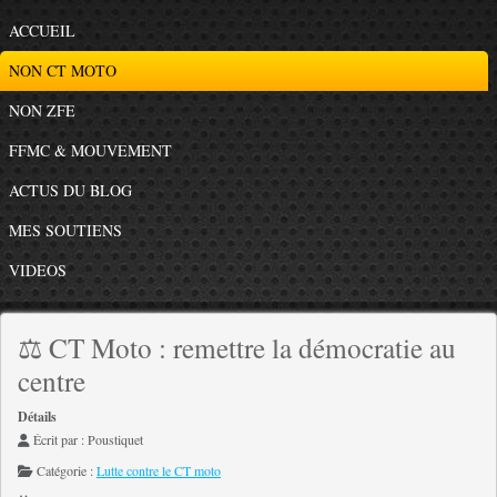
ACCUEIL
NON CT MOTO
NON ZFE
FFMC & MOUVEMENT
ACTUS DU BLOG
MES SOUTIENS
VIDEOS
⚖️ CT Moto : remettre la démocratie au
centre
Détails
Écrit par :
Poustiquet
Catégorie :
Lutte contre le CT moto