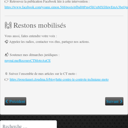
👉 Retrouvez la publication Facebook liée à cette intervention :
https://www.facebook.com/yoann.simon.568/posts/pfbid0tPm45hUuMXfrhiwEmA3
🙌 Restons mobilisés
Vous aussi, faites entendre votre voix :
🎧 Appelez les radios, contactez vos élus, partagez nos actions.
📬 Soutenez mes démarches juridiques :
paypal.me/RecoursCTMotoAuCE
📎 Suivez l’ensemble de mes articles sur le CT moto :
👉
https://poustiquet.cloudma.fr/blog/lutte-contre-le-controle-technique-moto
Article précédent : 📰 La contestation du CT Moto prend racine à Cherbour
Article suiva
Précédent
Suivant
Rechercher