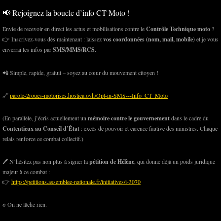
📢 Rejoignez la boucle d’info CT Moto !
Envie de recevoir en direct les actus et mobilisations contre le
Contrôle Technique moto
?
👉 Inscrivez-vous dès maintenant : laissez
vos coordonnées (nom, mail, mobile)
et je vous
enverrai les infos par
SMS/MMS/RCS
.
📲 Simple, rapide, gratuit – soyez au cœur du mouvement citoyen !
🔗
parole-2roues-motorises.hostica.ovh/Opt-in-SMS---Info_CT_Moto
(En parallèle, j’écris actuellement un
mémoire contre le gouvernement
dans le cadre du
Contentieux au Conseil d’État
: excès de pouvoir et carence fautive des ministres. Chaque
relais renforce ce combat collectif.)
🖊️ N’hésitez pas non plus à signer la
pétition de Hélène
, qui donne déjà un poids juridique
majeur à ce combat :
👉
https://petitions.assemblee-nationale.fr/initiatives/i-3070
✊ On ne lâche rien.