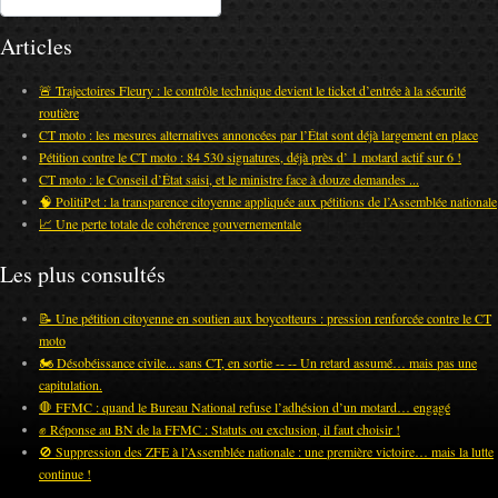
Articles
🚨 Trajectoires Fleury : le contrôle technique devient le ticket d’entrée à la sécurité
routière
CT moto : les mesures alternatives annoncées par l’État sont déjà largement en place
Pétition contre le CT moto : 84 530 signatures, déjà près d’ 1 motard actif sur 6 !
CT moto : le Conseil d’État saisi, et le ministre face à douze demandes ...
🧠 PolitiPet : la transparence citoyenne appliquée aux pétitions de l’Assemblée nationale
📈 Une perte totale de cohérence gouvernementale
Les plus consultés
📝 Une pétition citoyenne en soutien aux boycotteurs : pression renforcée contre le CT
moto
🏍️ Désobéissance civile... sans CT, en sortie -- -- Un retard assumé… mais pas une
capitulation.
🛑 FFMC : quand le Bureau National refuse l’adhésion d’un motard… engagé
✊ Réponse au BN de la FFMC : Statuts ou exclusion, il faut choisir !
🚫 Suppression des ZFE à l’Assemblée nationale : une première victoire… mais la lutte
continue !