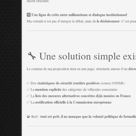
décret structuré.
3️⃣ Une ligne de crête entre militantisme et dialogue institutionnel
Ma volonté n’est pas d’enrayer le débat, mais de
le décloisonner
. C’est pou
🔧 Une solution simple exis
Le contenu de ma proposition tient en une page, structurée autour d’un
décr
✅ Des
statistiques de sécurité routière positives
(source ONISR)
✅ La
mention explicite
des catégories de véhicules concernées
✅ La
liste des mesures alternatives concrètes déjà menées en France
✅ La
notification officielle à la Commission européenne
🧩 Bref :
tout est prêt, il ne manque que la volonté politique de formalis