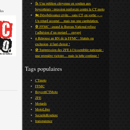
📝 Une pétition citoyenne en soutien aux
boycotteurs : pression renforcée contre le CT moto
des
🏍️ Désobéissance civile... sans CT, en sortie -- --
Un retard assumé… mais pas une capitulation.
🛑 FFMC : quand le Bureau National refuse
l’adhésion d’un motard… engagé
✊ Réponse au BN de la FFMC : Statuts ou
exclusion, il faut choisir !
🚫 Suppression des ZFE à l’Assemblée nationale :
une première victoire… mais la lutte continue !
Tags populaires
CTmoto
FFMC
BoycottCTMoto
ZFE
Motards
MotoLibre
SecuriteRoutiere
transparence