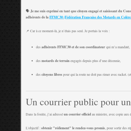
🗣️
Je me suis exprimé en tant que citoyen engagé et saisissant du Cons
adhérents de la
FFMC30 (Fédération Française des Motards en Colère
📌 Car à ce moment-là, je n’étais pas seul. Je portais la voix :
des
adhérents FFMC30 et de son coordinateur
qui m’a mandaté,
des
motards de terrain
engagés depuis plus d’une décennie,
des
citoyens libres
pour qui la route ne doit pas rimer avec racket. (e
Un courrier public pour un
Dans la foulée, j’ai adressé
un courrier officiel
au ministre, avec copie aux é
L’objectif :
obtenir "réélement" le rendez-vous promis
, pour sortir des r