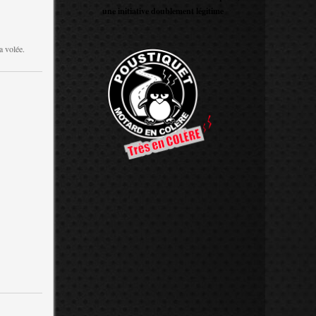
une initiative doublement légitime
a volée.