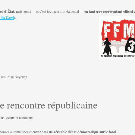
eil d’État
, mais aussi — et c’est tout aussi fondamental —
en tant que représentant officiel 
 du Gard)
.
t assure le Boycott)
e rencontre républicaine
lus locaux et nationaux.
éponses automatisées et entrer dans un
véritable débat démocratique sur le fond
.