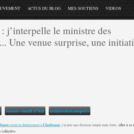
OUVEMENT
ACTUS DU BLOG
MES SOUTIENS
VIDEOS
 j’interpelle le ministre des
.. Une venue surprise, une initiat
s
recours conseil d’état
ministredestransports
Tabarot
serait en déplacement à
Cherbourg
, j’ai pris une décision simple mais forte :
aller à sa
 collective
.