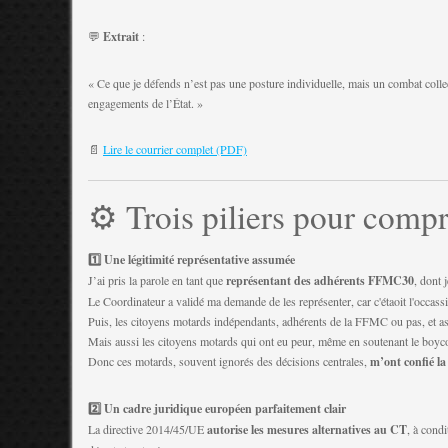
💬
Extrait
:
« Ce que je défends n’est pas une posture individuelle, mais un combat collec
engagements de l’État. »
📄
Lire le courrier complet (PDF)
⚙️ Trois piliers pour com
1️⃣ Une légitimité représentative assumée
J’ai pris la parole en tant que
représentant des adhérents FFMC30
, dont 
Le Coordinateur a validé ma demande de les représenter, car c'étaoit l'occassi
Puis, les citoyens motards indépendants, adhérents de la FFMC ou pas, et ass
Mais aussi les citoyens motards qui ont eu peur, même en soutenant le boyc
Donc ces motards, souvent ignorés des décisions centrales,
m’ont confié la
2️⃣ Un cadre juridique européen parfaitement clair
La directive 2014/45/UE
autorise les mesures alternatives au CT
, à cond