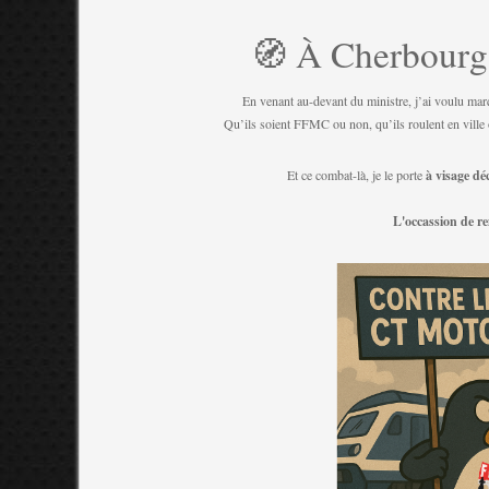
🧭 À Cherbourg, 
En venant au-devant du ministre, j’ai voulu marq
Qu’ils soient FFMC ou non, qu’ils roulent en ville
Et ce combat-là, je le porte
à visage dé
L'occassion de re