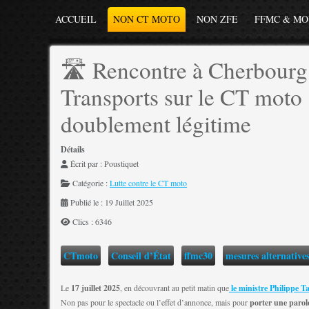
ACCUEIL
NON CT MOTO
NON ZFE
FFMC & M
🛣️ Rencontre à Cherbourg :
Transports sur le CT moto .
doublement légitime
Détails
Écrit par :
Poustiquet
Catégorie :
Lutte contre le CT moto
Publié le : 19 Juillet 2025
Clics : 6346
CTmoto
Conseil d’État
ffmc30
mesures alternative
Le
17 juillet 2025
, en découvrant au petit matin que
le ministre Philippe 
Non pas pour le spectacle ou l’effet d’annonce, mais pour
porter une parole