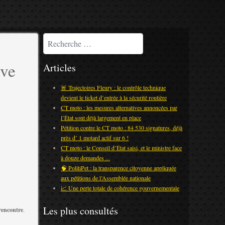
Rechercher
ive
Articles
🚨 Trajectoires Fleury : le contrôle technique
devient le ticket d’entrée à la sécurité routière
CT moto : les mesures alternatives annoncées par
l’État sont déjà largement en place
Pétition contre le CT moto : 84 530 signatures, déjà
près d’ 1 motard actif sur 6 !
CT moto : le Conseil d’État saisi, et le ministre face
à douze demandes ...
🧠 PolitiPet : la transparence citoyenne appliquée
aux pétitions de l’Assemblée nationale
📈 Une perte totale de cohérence gouvernementale
Les plus consultés
 rencontre
.