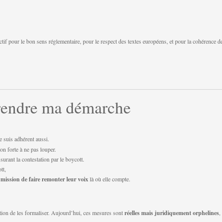
tif pour le bon sens réglementaire, pour le respect des textes européens, et pour la cohérence d
prendre ma démarche
je suis adhérent aussi.
on forte à ne pas louper.
urant la contestation par le boycott.
ott,
 mission de faire remonter leur voix
là où elle compte.
ition de les formaliser. Aujourd’hui, ces mesures sont
réelles mais juridiquement orphelines
,