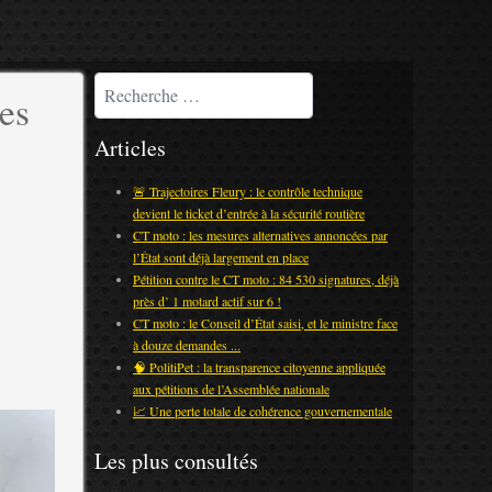
Rechercher
es
Articles
🚨 Trajectoires Fleury : le contrôle technique
devient le ticket d’entrée à la sécurité routière
CT moto : les mesures alternatives annoncées par
l’État sont déjà largement en place
Pétition contre le CT moto : 84 530 signatures, déjà
près d’ 1 motard actif sur 6 !
CT moto : le Conseil d’État saisi, et le ministre face
à douze demandes ...
🧠 PolitiPet : la transparence citoyenne appliquée
aux pétitions de l’Assemblée nationale
📈 Une perte totale de cohérence gouvernementale
Les plus consultés