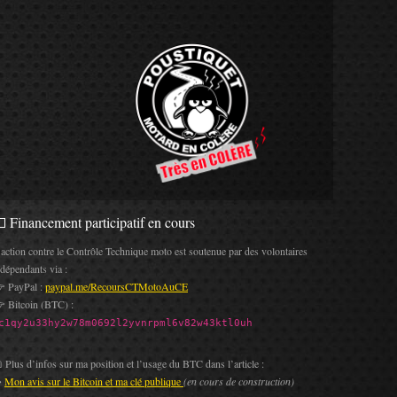
 Financement participatif en cours
’action contre le Contrôle Technique moto est soutenue par des volontaires
ndépendants via :
 PayPal :
paypal.me/RecoursCTMotoAuCE
 Bitcoin (BTC) :
c1qy2u33hy2w78m0692l2yvnrpml6v82w43ktl0uh
 Plus d’infos sur ma position et l’usage du BTC dans l’article :
️
Mon avis sur le Bitcoin et ma clé publique
(en cours de construction)