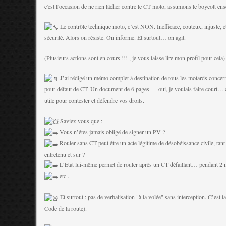
c'est l’occasion de ne rien lâcher contre le CT moto, assumons le boycott en
Le c
ontrôle technique moto, c’est NON. Inefficace, coûteux, injuste, et
sécurité. Alors on résiste. On informe. Et surtout… on agit.
(Plusieurs actions sont en cours !!! , je vous laisse lire mon profil pour cela)
J’ai rédigé un mémo complet à destination de tous les motards concer
pour défaut de CT. Un document de 6 pages — oui, je voulais faire court… 
utile pour contester et défendre vos droits.
Saviez-vous que :
Vous n’êtes jamais obligé de signer un PV ?
Rouler sans CT peut être un acte légitime de désobéissance civile, tant
entretenu et sûr ?
L’État lui-même permet de rouler après un CT défaillant… pendant 2 
etc...
Et surtout : pas de verbalisation "à la volée" sans interception. C’est l
Code de la route).