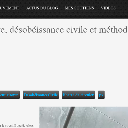
OUVEMENT
ACTUS DU BLOG
MES SOUTIENS
VIDEOS
e, désobéissance civile et méthod
nt citoyen
DésobéissanceCivile
liberté de circuler
pv
le circuit Bugatti. Alors,