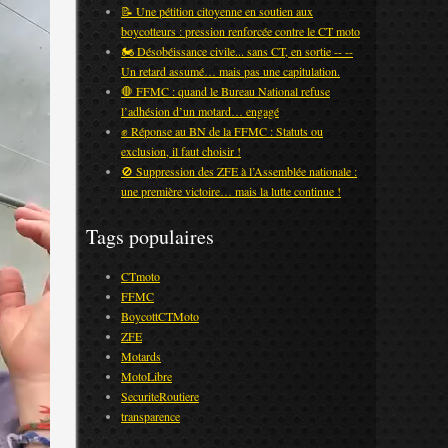
📝 Une pétition citoyenne en soutien aux
boycotteurs : pression renforcée contre le CT moto
🏍️ Désobéissance civile... sans CT, en sortie -- --
Un retard assumé… mais pas une capitulation.
🛑 FFMC : quand le Bureau National refuse
l’adhésion d’un motard… engagé
✊ Réponse au BN de la FFMC : Statuts ou
exclusion, il faut choisir !
🚫 Suppression des ZFE à l’Assemblée nationale :
une première victoire… mais la lutte continue !
Tags populaires
CTmoto
FFMC
BoycottCTMoto
ZFE
Motards
MotoLibre
SecuriteRoutiere
transparence