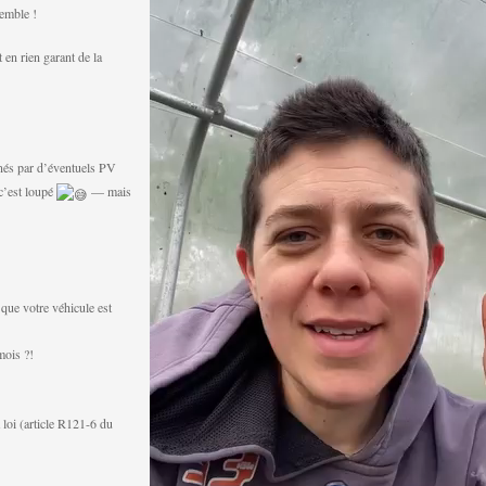
semble !
 en rien garant de la
nés par d’éventuels PV
c’est loupé
— mais
 que votre véhicule est
mois ?!
a loi (article R121-6 du