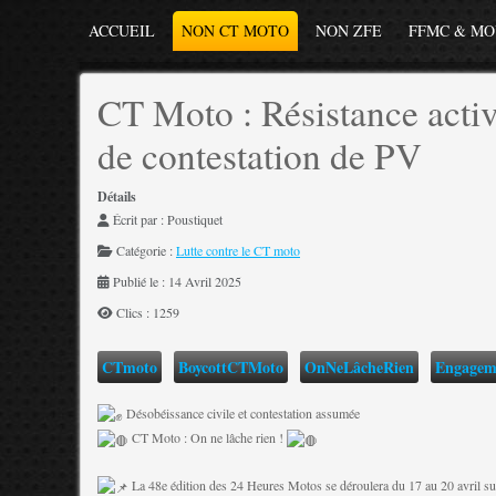
ACCUEIL
NON CT MOTO
NON ZFE
FFMC & M
CT Moto : Résistance activ
de contestation de PV
Détails
Écrit par :
Poustiquet
Catégorie :
Lutte contre le CT moto
Publié le : 14 Avril 2025
Clics : 1259
CTmoto
BoycottCTMoto
OnNeLâcheRien
Engageme
Désobéissance civile et contestation assumée
CT Moto : On ne lâche rien !
La 48e édition des 24 Heures Motos se déroulera du 17 au 20 avril sur 