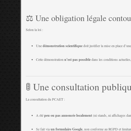
⚖️ Une obligation légale conto
Selon la loi :
Une
démonstration scientifique
doit justifier la mise en place d’u
Cette démonstration
n’est pas possible
dans les conditions actuelles,
🚦 Une consultation publiq
La consultation du PCAET :
A été
peu ou pas annoncée localement
(ni stands, ni affichages dan
Se fait via
un formulaire Google
, non conforme au RGPD et limitant