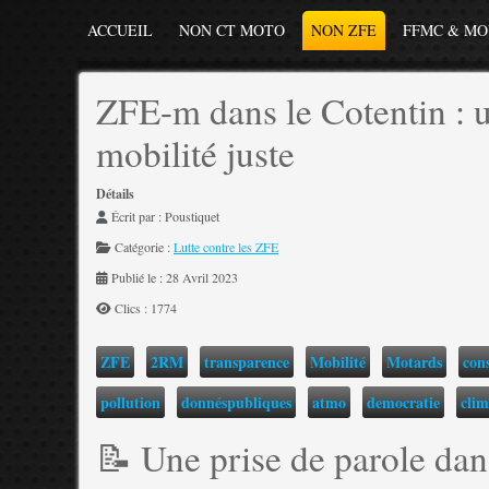
ACCUEIL
NON CT MOTO
NON ZFE
FFMC & M
ZFE-m dans le Cotentin : 
mobilité juste
Détails
Écrit par :
Poustiquet
Catégorie :
Lutte contre les ZFE
Publié le : 28 Avril 2023
Clics : 1774
ZFE
2RM
transparence
Mobilité
Motards
con
pollution
donnéspubliques
atmo
democratie
clim
📝 Une prise de parole da