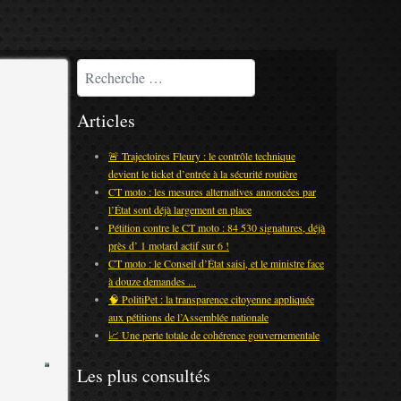
Rechercher
Articles
🚨 Trajectoires Fleury : le contrôle technique
devient le ticket d’entrée à la sécurité routière
CT moto : les mesures alternatives annoncées par
l’État sont déjà largement en place
Pétition contre le CT moto : 84 530 signatures, déjà
près d’ 1 motard actif sur 6 !
CT moto : le Conseil d’État saisi, et le ministre face
à douze demandes ...
🧠 PolitiPet : la transparence citoyenne appliquée
aux pétitions de l’Assemblée nationale
📈 Une perte totale de cohérence gouvernementale
Les plus consultés