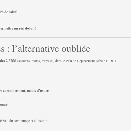
es de calcul
.
ermettre un réel débat ?
 : l’alternative oubliée
e des 2-3RM
(scooters, motos, tricycles) dans le Plan de Déplacement Urbain (PDU).
re encombrement
,
moins d’usure
.
nement
.
BNG, du covoiturage et du vélo ?