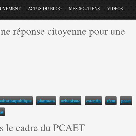
OUVEMENT
ACTUS DU BLOG
MES SOUTIENS
VIDEOS
une réponse citoyenne pour une
sultationpublique
planmoto
urbanisme
cotentin
zfem
pcaet
at
ns le cadre du PCAET