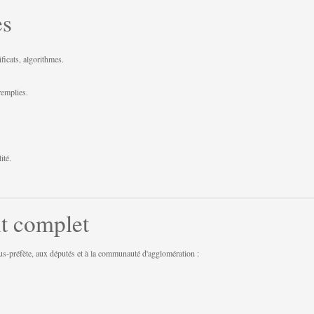
es
icats, algorithmes.
remplies.
ité.
t complet
ous-préfète, aux députés et à la communauté d'agglomération :