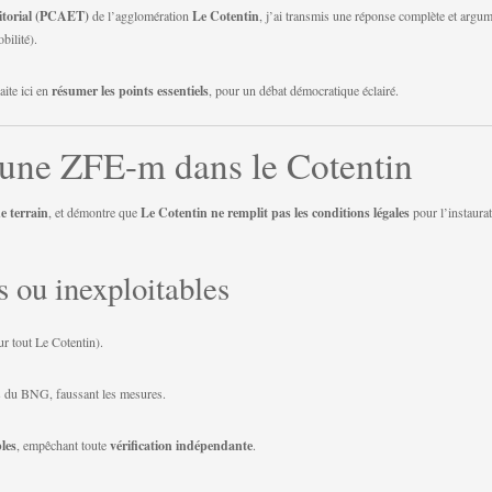
ritorial (PCAET)
de l’agglomération
Le Cotentin
, j’ai transmis une réponse complète et argu
ilité).
aite ici en
résumer les points essentiels
, pour un débat démocratique éclairé.
 une ZFE-m dans le Cotentin
e terrain
, et démontre que
Le Cotentin ne remplit pas les conditions légales
pour l’instaura
s ou inexploitables
r tout Le Cotentin).
s du BNG, faussant les mesures.
les
, empêchant toute
vérification indépendante
.