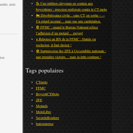
📝 Une pétition citoyenne en soutien aux
mentée, axée
boycotteurs : pression renforcée contre le CT moto
🏍️ Désobéissance civile... sans CT, en sortie -- --
Un retard assumé… mais pas une capitulation.
🛑 FFMC : quand le Bureau National refuse
l’adhésion d’un motard… engagé
✊ Réponse au BN de la FFMC : Statuts ou
exclusion, il faut choisir !
🚫 Suppression des ZFE à l’Assemblée nationale :
une première victoire… mais la lutte continue !
tion
Tags populaires
CTmoto
FFMC
BoycottCTMoto
ZFE
Motards
MotoLibre
SecuriteRoutiere
transparence