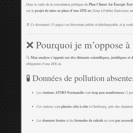
Dans le cadre de la consultation publique du
Plan Climat Air Énergie Ter
sur le
projet de mise en place d’une ZFE-m
(Zone à Faibles Émissions mob
📄 Ce document (33 pages) est désormais public et téléchargeable, et je souh
❌ Pourquoi je m’oppose à
🔍
Mon analyse s’appuie sur des éléments scientifiques, juridiques et d
obligatoire d’une ZFE-m.
🧪 Données de pollution absente
Les
stations ATMO Normandie
sont
trop peu nombreuses
(2 pou
Ces stations sont
placées côte à côte
à Cherbourg, près des chantier
Les
données brutes
et les
formules de calculs
ne sont
pas accessib