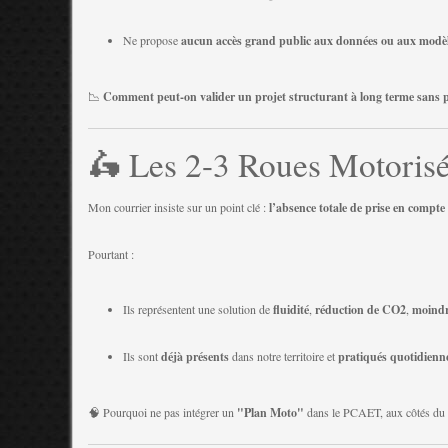
Ne propose
aucun accès grand public aux données ou aux modèl
📉
Comment peut-on valider un projet structurant à long terme sans p
🛵 Les 2-3 Roues Motorisés
Mon courrier insiste sur un point clé :
l’absence totale de prise en compt
Pourtant :
Ils représentent une solution de
fluidité
,
réduction de CO2
,
moind
Ils sont
déjà présents
dans notre territoire et
pratiqués quotidien
🧠 Pourquoi ne pas intégrer un
"Plan Moto"
dans le PCAET, aux côtés du 