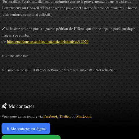
(En parallèle, j’écris actuellement un
mémoire contre le gouvernement
dans le cadre du
Contentieux au Conseil d’État
: excès de pouvoir et carence fautive des ministres. Chaque
relais renforce ce combat collectif.)
🖊️ N’hésitez pas non plus à signer la
pétition de Hélène
, qui donne déjà un poids juridique
majeur à ce combat :
👉
https://petitions.assemblee-nationale.fr/initiatives/i-3070
✊ On ne lâche rien.
#CTmoto #ConseilEtat #ExcèsDePouvoir #CarenceFautive #OnNeLacheRien
📬 Me contacter
Vous pouvez me joindre via
Facebook
,
Twitter
, ou
Mastodon
.
📱 Me contacter sur Signal