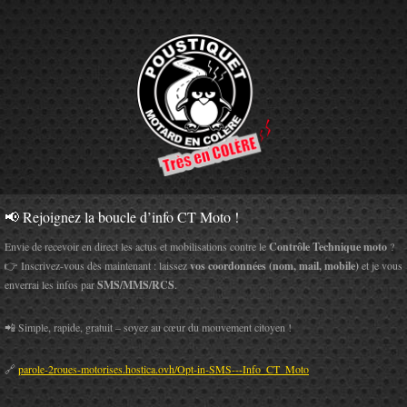
📢 Rejoignez la boucle d’info CT Moto !
Envie de recevoir en direct les actus et mobilisations contre le
Contrôle Technique moto
?
👉 Inscrivez-vous dès maintenant : laissez
vos coordonnées (nom, mail, mobile)
et je vous
enverrai les infos par
SMS/MMS/RCS
.
📲 Simple, rapide, gratuit – soyez au cœur du mouvement citoyen !
🔗
parole-2roues-motorises.hostica.ovh/Opt-in-SMS---Info_CT_Moto