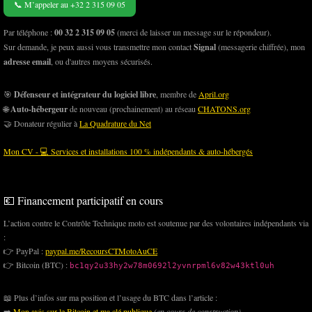
📞 M’appeler au +32 2 315 09 05
Par téléphone :
00 32 2 315 09 05
(merci de laisser un message sur le répondeur).
Sur demande, je peux aussi vous transmettre mon contact
Signal
(messagerie chiffrée), mon
adresse email
, ou d'autres moyens sécurisés.
🎯
Défenseur et intégrateur du logiciel libre
, membre de
April.org
🌐
Auto-hébergeur
de nouveau (prochainement) au réseau
CHATONS.org
🤝 Donateur régulier à
La Quadrature du Net
Mon CV - 💻 Services et installations 100 % indépendants & auto-hébergés
💶 Financement participatif en cours
L’action contre le Contrôle Technique moto est soutenue par des volontaires indépendants via
:
👉 PayPal :
paypal.me/RecoursCTMotoAuCE
👉 Bitcoin (BTC) :
bc1qy2u33hy2w78m0692l2yvnrpml6v82w43ktl0uh
📖 Plus d’infos sur ma position et l’usage du BTC dans l’article :
➡️
Mon avis sur le Bitcoin et ma clé publique
(en cours de construction)