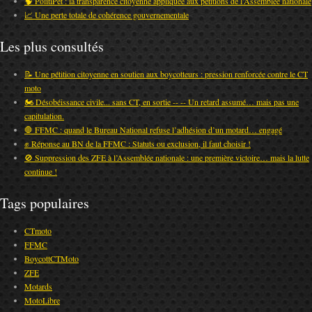
🧠 PolitiPet : la transparence citoyenne appliquée aux pétitions de l’Assemblée nationale
📈 Une perte totale de cohérence gouvernementale
Les plus consultés
📝 Une pétition citoyenne en soutien aux boycotteurs : pression renforcée contre le CT
moto
🏍️ Désobéissance civile... sans CT, en sortie -- -- Un retard assumé… mais pas une
capitulation.
🛑 FFMC : quand le Bureau National refuse l’adhésion d’un motard… engagé
✊ Réponse au BN de la FFMC : Statuts ou exclusion, il faut choisir !
🚫 Suppression des ZFE à l’Assemblée nationale : une première victoire… mais la lutte
continue !
Tags populaires
CTmoto
FFMC
BoycottCTMoto
ZFE
Motards
MotoLibre