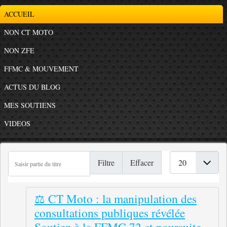
ACCUEIL
NON CT MOTO
NON ZFE
FFMC & MOUVEMENT
ACTUS DU BLOG
MES SOUTIENS
VIDEOS
Saisir partie du titre
Afficher #
Filtre
Effacer
⚖️ CT Moto : la manipulation des
consultations publiques révélée