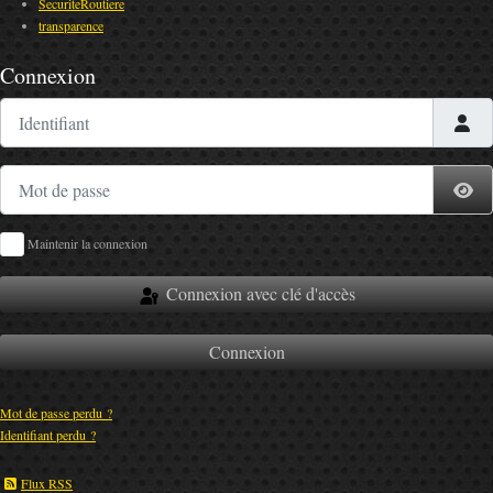
SecuriteRoutiere
transparence
Connexion
Identifiant
Mot de passe
Af
Maintenir la connexion
Connexion avec clé d'accès
Connexion
Mot de passe perdu ?
Identifiant perdu ?
Flux RSS