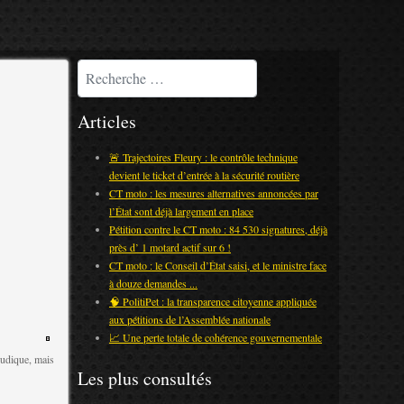
Rechercher
Articles
🚨 Trajectoires Fleury : le contrôle technique
devient le ticket d’entrée à la sécurité routière
CT moto : les mesures alternatives annoncées par
l’État sont déjà largement en place
Pétition contre le CT moto : 84 530 signatures, déjà
près d’ 1 motard actif sur 6 !
CT moto : le Conseil d’État saisi, et le ministre face
à douze demandes ...
🧠 PolitiPet : la transparence citoyenne appliquée
aux pétitions de l’Assemblée nationale
📈 Une perte totale de cohérence gouvernementale
ludique, mais
Les plus consultés