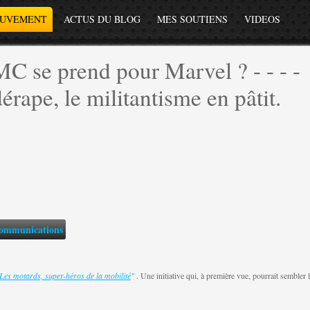
OUVEMENT
ACTUS DU BLOG
MES SOUTIENS
VIDEOS
C se prend pour Marvel ? - - - -
ape, le militantisme en pâtit.
ommunications
Les motards, super-héros de la mobilité
"
.
Une initiative qui, à première vue, pourrait sembler 