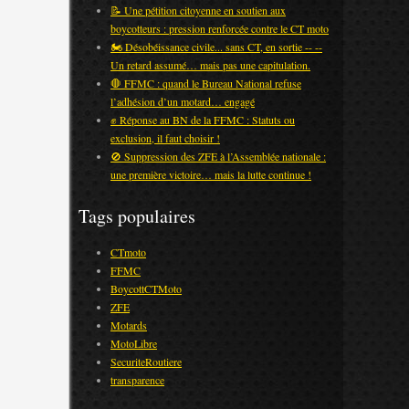
📝 Une pétition citoyenne en soutien aux
boycotteurs : pression renforcée contre le CT moto
🏍️ Désobéissance civile... sans CT, en sortie -- --
Un retard assumé… mais pas une capitulation.
🛑 FFMC : quand le Bureau National refuse
l’adhésion d’un motard… engagé
✊ Réponse au BN de la FFMC : Statuts ou
exclusion, il faut choisir !
🚫 Suppression des ZFE à l’Assemblée nationale :
une première victoire… mais la lutte continue !
Tags populaires
CTmoto
FFMC
BoycottCTMoto
ZFE
Motards
MotoLibre
SecuriteRoutiere
transparence