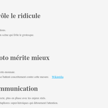
le le ridicule
tions.
n scène qui frôle le grotesque.
oto mérite mieux
porte-monnaie.
, se battent concrètement contre cette mesure.
Wikipédia
communication
cte, plus en phase avec les enjeux réels.
taphores super-héroïques qui détournent l'attention.