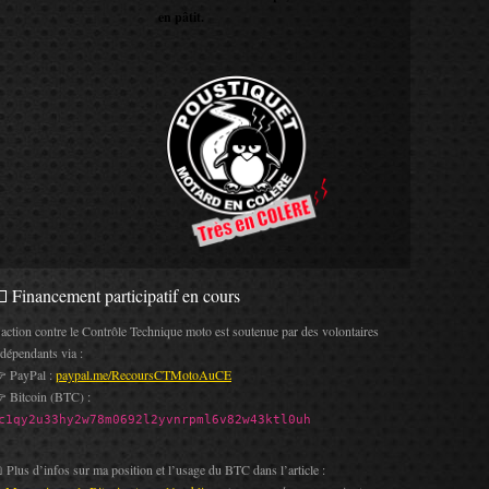
en pâtit.
 Financement participatif en cours
’action contre le Contrôle Technique moto est soutenue par des volontaires
ndépendants via :
 PayPal :
paypal.me/RecoursCTMotoAuCE
 Bitcoin (BTC) :
c1qy2u33hy2w78m0692l2yvnrpml6v82w43ktl0uh
 Plus d’infos sur ma position et l’usage du BTC dans l’article :