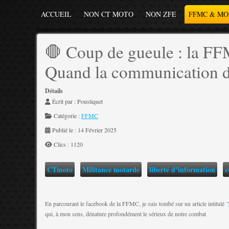
ACCUEIL
NON CT MOTO
NON ZFE
FFMC & M
🛑 Coup de gueule : la FFM
Quand la communication dér
Détails
Écrit par :
Poustiquet
Catégorie :
FFMC
Publié le : 14 Février 2025
Clics : 1120
CTmoto
Militance motarde
liberté d’information
c
En parcourant le facebook de la FFMC, je suis tombé sur un article intitulé
"
qui, à mon sens, dénature profondément le sérieux de notre combat