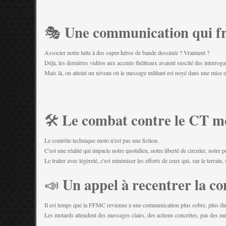
Une communication qui frô
🎭
Associer notre lutte à des super-héros de bande dessinée ? Vraiment ?
Déjà, les dernières vidéos aux accents théâtraux avaient suscité des interroga
Mais là, on atteint un niveau où le message militant est noyé dans une mise e
Le combat contre le CT m
🛠️
Le contrôle technique moto n'est pas une fiction.
C'est une réalité qui impacte notre quotidien, notre liberté de circuler, notre 
Le traiter avec légèreté, c'est minimiser les efforts de ceux qui, sur le terrain
Un appel à recentrer la 
📣
Il est temps que la FFMC revienne à une communication plus sobre, plus dire
Les motards attendent des messages clairs, des actions concrètes, pas des mé