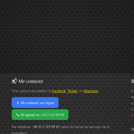
📬 Me contacter

Vous pouvez me joindre via
Facebook
,
Twitter
, ou
Mastodon
.
L
i
📱 Me contacter sur Signal


📞 M’appeler au +32 2 315 09 05
b
Par téléphone :
00 32 2 315 09 05
(merci de laisser un message sur le

répondeur).