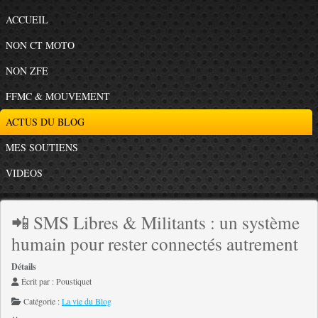
ACCUEIL
NON CT MOTO
NON ZFE
FFMC & MOUVEMENT
ACTUS DU BLOG
MES SOUTIENS
VIDEOS
📲 SMS Libres & Militants : un système
humain pour rester connectés autrement
Détails
Écrit par :
Poustiquet
Catégorie :
La vie du Blog