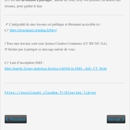
réseaux, pour garder le lien.
📌 L’intégralité de mes travaux est publique et librement accessible ici :
👉
https://poustiquet.cloudma.fr/blog/
ℹ️ Tous mes travaux sont sous licence Creative Commons (CC BY-NC-SA).
N’hésitez pas à partager ce message autour de vous.
👉 Lien d’inscription SMS :
https://parole-2roues-motorises.hostica.ovh/Opt-in-SMS---Info_CT_Moto
https://poustiquet.cloudma.fr/blog/sms-libres
Article précédent : 🐧 Dolibarr : un outil libre que je déploie au service des 
Article suiv
Précédent
Suivant