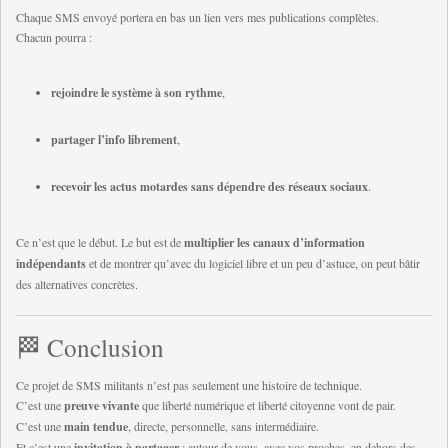
Chaque SMS envoyé portera en bas un lien vers mes publications complètes.
Chacun pourra :
rejoindre le système à son rythme
,
partager l’info librement
,
recevoir les actus motardes sans dépendre des réseaux sociaux
.
Ce n’est que le début. Le but est de
multiplier les canaux d’information
indépendants
et de montrer qu’avec du logiciel libre et un peu d’astuce, on peut bâtir
des alternatives concrètes.
🏁 Conclusion
Ce projet de SMS militants n’est pas seulement une histoire de technique.
C’est une
preuve vivante
que liberté numérique et liberté citoyenne vont de pair.
C’est une
main tendue
, directe, personnelle, sans intermédiaire.
Et c’est une
invitation à partager
: autour de vous, avec vos proches, en dehors des