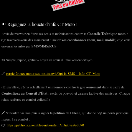
📢 Rejoignez la boucle d’info CT Moto !
Envie de recevoir en direct les actus et mobilisations contre le
Contrôle Technique moto
?
👉 Inscrivez-vous dès maintenant : laissez
vos coordonnées (nom, mail, mobile)
et je vous
enverrai les infos par
SMS/MMS/RCS
.
📲 Simple, rapide, gratuit – soyez au cœur du mouvement citoyen !
🔗
parole-2roues-motorises.hostica.ovh/Opt-in-SMS---Info_CT_Moto
(En parallèle, j’écris actuellement un
mémoire contre le gouvernement
dans le cadre du
Contentieux au Conseil d’État
: excès de pouvoir et carence fautive des ministres. Chaque
relais renforce ce combat collectif.)
🖊️ N’hésitez pas non plus à signer la
pétition de Hélène
, qui donne déjà un poids juridique
majeur à ce combat :
👉
https://petitions.assemblee-nationale.fr/initiatives/i-3070