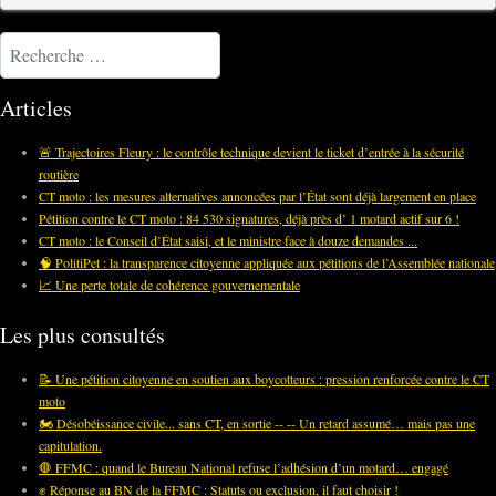
Rechercher
Articles
🚨 Trajectoires Fleury : le contrôle technique devient le ticket d’entrée à la sécurité
routière
CT moto : les mesures alternatives annoncées par l’État sont déjà largement en place
Pétition contre le CT moto : 84 530 signatures, déjà près d’ 1 motard actif sur 6 !
CT moto : le Conseil d’État saisi, et le ministre face à douze demandes ...
🧠 PolitiPet : la transparence citoyenne appliquée aux pétitions de l’Assemblée nationale
📈 Une perte totale de cohérence gouvernementale
Les plus consultés
📝 Une pétition citoyenne en soutien aux boycotteurs : pression renforcée contre le CT
moto
🏍️ Désobéissance civile... sans CT, en sortie -- -- Un retard assumé… mais pas une
capitulation.
🛑 FFMC : quand le Bureau National refuse l’adhésion d’un motard… engagé
✊ Réponse au BN de la FFMC : Statuts ou exclusion, il faut choisir !