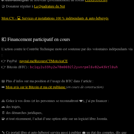
🤝 Donateur régulier à
La Quadrature du Net
Mon CV - 💻 Services et installations 100 % indépendants & auto-hébergés
💶 Financement participatif en cours
L’action contre le Contrôle Technique moto est soutenue par des volontaires indépendants via
:
👉 PayPal :
paypal.me/RecoursCTMotoAuCE
👉 Bitcoin (BTC) :
bc1qy2u33hy2w78m0692l2yvnrpml6v82w43ktl0uh
📖 Plus d’infos sur ma position et l’usage du BTC dans l’article :
➡️
Mon avis sur le Bitcoin et ma clé publique
(en cours de construction)
🙏 Grâce à vos dons (et les personnes se reconnaîtront ❤️), j’ai pu financer :
🚗 des trajets,
📄 des démarches juridiques,
🧩 et tout récemment, l’achat d’une option utile sur un logiciel libre Joomla.
🔧 Ce portail libre et auto-hébergé servira aussi à publier 💼 un état des comptes, dès que