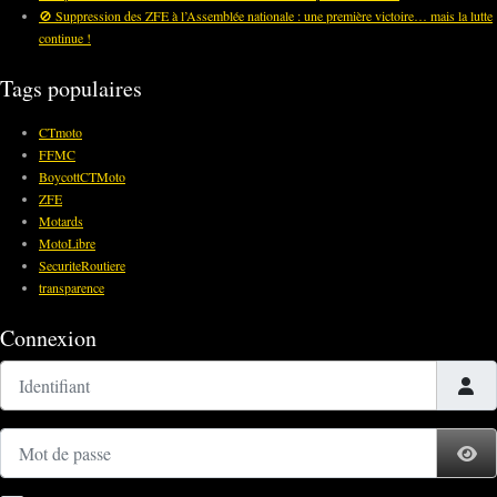
🚫 Suppression des ZFE à l’Assemblée nationale : une première victoire… mais la lutte
continue !
Tags populaires
CTmoto
FFMC
BoycottCTMoto
ZFE
Motards
MotoLibre
SecuriteRoutiere
transparence
Connexion
Identifiant
Mot de passe
Af