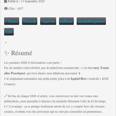
Publié le : 13 Septembre 2025
Clics : 1837
CTmoto
Motards
vieprivee
militant
autohebergement
SMS
✨ Résumé
Les premiers SMS d’informations sont partis !
Pas de numéro court robotisé, pas de plateforme commerciale : c’est bien
moi, Yoann
alias Poustiquet
, qui écris depuis mon téléphone personnel 📱.
J’ai simplement automatisé une petite partie grâce à du
logiciel libre
(Android + KDE
Connect).
🔗 En bas de chaque SMS et article, vous retrouverez un lien vers toutes mes
publications, pour permettre à chacun·e de rejoindre librement l’info au fil du temps.
👉 L’avantage : ça se partage facilement autour de soi, y compris hors des réseaux
sociaux, et même avec des personnes qui ne sont pas connectées en permanence.