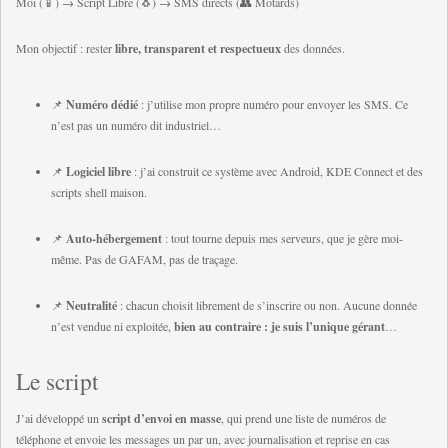
Moi (📱) → Script Libre (🐧) → SMS directs (👥 Motards)
Mon objectif : rester
libre, transparent et respectueux
des données.
📌
Numéro dédié
: j’utilise mon propre numéro pour envoyer les SMS. Ce
n’est pas un numéro dit industriel…
📌
Logiciel libre
: j’ai construit ce système avec Android, KDE Connect et des
scripts shell maison.
📌
Auto-hébergement
: tout tourne depuis mes serveurs, que je gère moi-
même. Pas de GAFAM, pas de traçage.
📌
Neutralité
: chacun choisit librement de s’inscrire ou non. Aucune donnée
n’est vendue ni exploitée,
bien au contraire : je suis l’unique gérant
…
Le script
J’ai développé un
script d’envoi en masse
, qui prend une liste de numéros de
téléphone et envoie les messages un par un, avec journalisation et reprise en cas