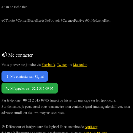
✊ On ne lâche rien.
#CTmoto #ConseilEtat #ExcèsDePouvoir #CarenceFautive #OnNeLacheRien
📬 Me contacter
Vous pouvez me joindre via
Facebook
,
Twitter
, ou
Mastodon
.
📱 Me contacter sur Signal
📞 M’appeler au +32 2 315 09 05
Par téléphone :
00 32 2 315 09 05
(merci de laisser un message sur le répondeur).
Sur demande, je peux aussi vous transmettre mon contact
Signal
(messagerie chiffrée), mon
adresse email
, ou d'autres moyens sécurisés.
🎯
Défenseur et intégrateur du logiciel libre
, membre de
April.org
🌐
Auto-hébergeur
de nouveau (prochainement) au réseau
CHATONS.org