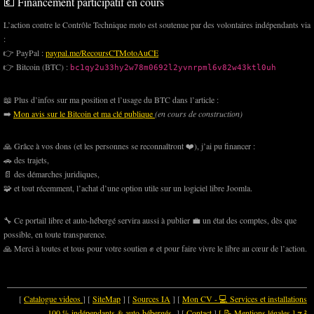
💶 Financement participatif en cours
L’action contre le Contrôle Technique moto est soutenue par des volontaires indépendants via
:
👉 PayPal :
paypal.me/RecoursCTMotoAuCE
👉 Bitcoin (BTC) :
bc1qy2u33hy2w78m0692l2yvnrpml6v82w43ktl0uh
📖 Plus d’infos sur ma position et l’usage du BTC dans l’article :
➡️
Mon avis sur le Bitcoin et ma clé publique
(en cours de construction)
🙏 Grâce à vos dons (et les personnes se reconnaîtront ❤️), j’ai pu financer :
🚗 des trajets,
📄 des démarches juridiques,
🧩 et tout récemment, l’achat d’une option utile sur un logiciel libre Joomla.
🔧 Ce portail libre et auto-hébergé servira aussi à publier 💼 un état des comptes, dès que
possible, en toute transparence.
🙏 Merci à toutes et tous pour votre soutien ✊ et pour faire vivre le libre au cœur de l’action.
[
Catalogue videos
] [
SiteMap
] [
Sources IA
] [
Mon CV - 💻 Services et installations
100 % indépendants & auto-hébergés
] [
Contact
]
[ 📝 Mentions légales ]
π
²