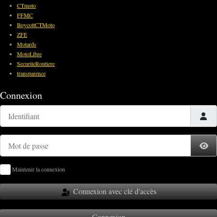
CTmoto
FFMC
BoycottCTMoto
ZFE
Motards
MotoLibre
SecuriteRoutiere
transparence
Connexion
Identifiant
Mot de passe
Af
Maintenir la connexion
Connexion avec clé d'accès
Connexion