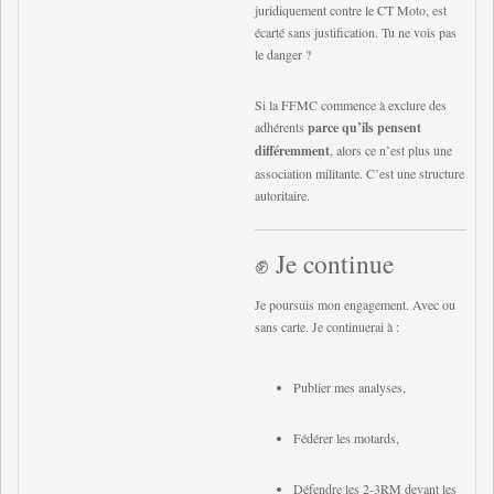
juridiquement contre le CT Moto, est
écarté sans justification. Tu ne vois pas
le danger ?
Si la FFMC commence à exclure des
adhérents
parce qu’ils pensent
différemment
, alors ce n’est plus une
association militante. C’est une structure
autoritaire.
✊ Je continue
Je poursuis mon engagement. Avec ou
sans carte. Je continuerai à :
Publier mes analyses,
Fédérer les motards,
Défendre les 2-3RM devant les