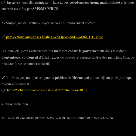
👉 Inscrivez-vous dès maintenant : laissez
vos coordonnées (nom, mail, mobile)
et je vous
enverrai les infos par
SMS/MMS/RCS
.
📲 Simple, rapide, gratuit – soyez au cœur du mouvement citoyen !
🔗
parole-2roues-motorises.hostica.ovh/Opt-in-SMS---Info_CT_Moto
(En parallèle, j’écris actuellement un
mémoire contre le gouvernement
dans le cadre du
Contentieux au Conseil d’État
: excès de pouvoir et carence fautive des ministres. Chaque
relais renforce ce combat collectif.)
🖊️ N’hésitez pas non plus à signer la
pétition de Hélène
, qui donne déjà un poids juridique
majeur à ce combat :
👉
https://petitions.assemblee-nationale.fr/initiatives/i-3070
✊ On ne lâche rien.
#CTmoto #ConseilEtat #ExcèsDePouvoir #CarenceFautive #OnNeLacheRien