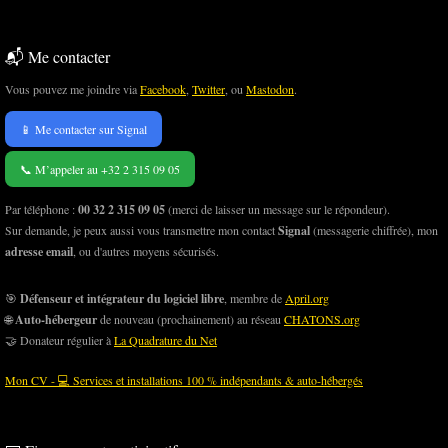
📬 Me contacter
Vous pouvez me joindre via
Facebook
,
Twitter
, ou
Mastodon
.
📱 Me contacter sur Signal
📞 M’appeler au +32 2 315 09 05
Par téléphone :
00 32 2 315 09 05
(merci de laisser un message sur le répondeur).
Sur demande, je peux aussi vous transmettre mon contact
Signal
(messagerie chiffrée), mon
adresse email
, ou d'autres moyens sécurisés.
🎯
Défenseur et intégrateur du logiciel libre
, membre de
April.org
🌐
Auto-hébergeur
de nouveau (prochainement) au réseau
CHATONS.org
🤝 Donateur régulier à
La Quadrature du Net
Mon CV - 💻 Services et installations 100 % indépendants & auto-hébergés