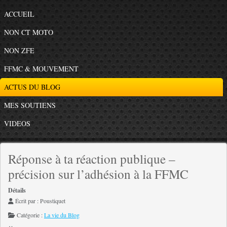
ACCUEIL
NON CT MOTO
NON ZFE
FFMC & MOUVEMENT
ACTUS DU BLOG
MES SOUTIENS
VIDEOS
Réponse à ta réaction publique –
précision sur l’adhésion à la FFMC
Détails
Écrit par :
Poustiquet
Catégorie :
La vie du Blog