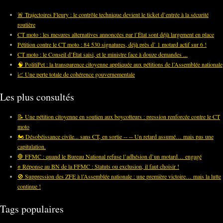
🚨 Trajectoires Fleury : le contrôle technique devient le ticket d’entrée à la sécurité
routière
CT moto : les mesures alternatives annoncées par l’État sont déjà largement en place
Pétition contre le CT moto : 84 530 signatures, déjà près d’ 1 motard actif sur 6 !
CT moto : le Conseil d’État saisi, et le ministre face à douze demandes ...
🧠 PolitiPet : la transparence citoyenne appliquée aux pétitions de l’Assemblée nationale
📈 Une perte totale de cohérence gouvernementale
Les plus consultés
📝 Une pétition citoyenne en soutien aux boycotteurs : pression renforcée contre le CT
moto
🏍️ Désobéissance civile... sans CT, en sortie -- -- Un retard assumé… mais pas une
capitulation.
🛑 FFMC : quand le Bureau National refuse l’adhésion d’un motard… engagé
✊ Réponse au BN de la FFMC : Statuts ou exclusion, il faut choisir !
🚫 Suppression des ZFE à l’Assemblée nationale : une première victoire… mais la lutte
continue !
Tags populaires