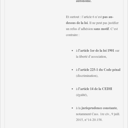
autonome.
Et surtout : l’article 6 n’est
pas au-
dessus de la loi
. Il ne peut pas justifier
un refus d’adhésion
sans motif
. C’est
contraire :
à
l’article 1er de la loi 1901
sur
la liberté d’association,
à
l’article 225-1 du Code pénal
(discrimination),
à
l’article 14 de la CEDH
(égalité),
à la
jurisprudence constante
,
notamment Cass. 1re civ., 9 juill.
2015, n°14-20.158.