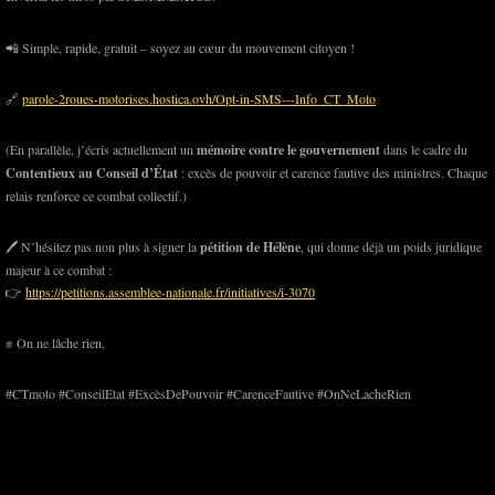
📲 Simple, rapide, gratuit – soyez au cœur du mouvement citoyen !
🔗
parole-2roues-motorises.hostica.ovh/Opt-in-SMS---Info_CT_Moto
(En parallèle, j’écris actuellement un
mémoire contre le gouvernement
dans le cadre du
Contentieux au Conseil d’État
: excès de pouvoir et carence fautive des ministres. Chaque
relais renforce ce combat collectif.)
🖊️ N’hésitez pas non plus à signer la
pétition de Hélène
, qui donne déjà un poids juridique
majeur à ce combat :
👉
https://petitions.assemblee-nationale.fr/initiatives/i-3070
✊ On ne lâche rien.
#CTmoto #ConseilEtat #ExcèsDePouvoir #CarenceFautive #OnNeLacheRien