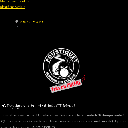
Mot de passe perdu ?
Identifiant perdu ?
NON CT MOTO
🚫 CT Moto : Instabilité politique, mais combat constant 🏍️ 📉 -
Gouvernement Barnier : fin de partie !
📢 Rejoignez la boucle d’info CT Moto !
Envie de recevoir en direct les actus et mobilisations contre le
Contrôle Technique moto
?
👉 Inscrivez-vous dès maintenant : laissez
vos coordonnées (nom, mail, mobile)
et je vous
enverrai les infos par
SMS/MMS/RCS
.