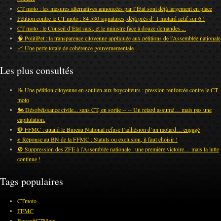
CT moto : les mesures alternatives annoncées par l’État sont déjà largement en place
Pétition contre le CT moto : 84 530 signatures, déjà près d’ 1 motard actif sur 6 !
CT moto : le Conseil d’État saisi, et le ministre face à douze demandes ...
🧠 PolitiPet : la transparence citoyenne appliquée aux pétitions de l’Assemblée nationale
📈 Une perte totale de cohérence gouvernementale
Les plus consultés
📝 Une pétition citoyenne en soutien aux boycotteurs : pression renforcée contre le CT
moto
🏍️ Désobéissance civile... sans CT, en sortie -- -- Un retard assumé… mais pas une
capitulation.
🛑 FFMC : quand le Bureau National refuse l’adhésion d’un motard… engagé
✊ Réponse au BN de la FFMC : Statuts ou exclusion, il faut choisir !
🚫 Suppression des ZFE à l’Assemblée nationale : une première victoire… mais la lutte
continue !
Tags populaires
CTmoto
FFMC
BoycottCTMoto