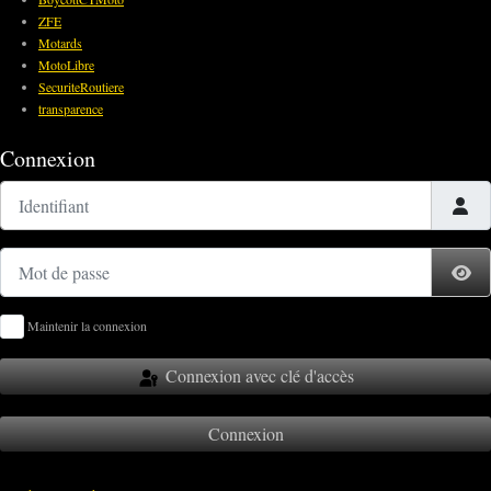
ZFE
Motards
MotoLibre
SecuriteRoutiere
transparence
Connexion
Identifiant
Mot de passe
Af
Maintenir la connexion
Connexion avec clé d'accès
Connexion