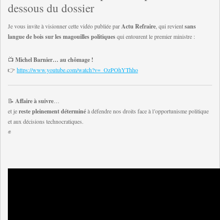
dessous du dossier
Je vous invite à visionner cette vidéo publiée par
Actu Refraire
, qui revient
sans
langue de bois sur les magouilles politiques
qui entourent le premier ministre :
📺
Michel Barnier… au chômage !
👉
https://www.youtube.com/watch?v=_OzPOhYThho
📝
Affaire à suivre
…
et je
reste pleinement déterminé
à défendre nos droits face à l’opportunisme politique
et aux décisions technocratiques.
✊