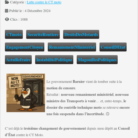
Catégorie :
Lutte contre le CT moto
Publié le : 4 Décembre 2024
Clics : 1088
CTmoto
SecuriteRoutiere
DroitsDesMotards
EngagementCitoyen
RemaniementMinistériel
ConseilDEtat
ActuRefraire
InstabilitéPolitique
MagouillesPolitiques
Le gouvernement
Barnier
vient de tomber suite à la
motion de censure
.
Résultat :
nouveau remaniement ministériel
,
nouveau
ministre des Transports à venir
… et, entre-temps,
le
dossier du contrôle technique moto
se retrouve
encore
une fois suspendu dans l’incertitude
. 🙃
C’est déjà le
troisième changement de gouvernement
depuis mon dépôt au
Conseil
d’État
contre le CT Moto.