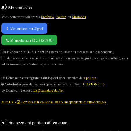
📬 Me contacter
Vous pouvez me joindre via
Facebook
,
Twitter
, ou
Mastodon
.
📱 Me contacter sur Signal
📞 M’appeler au +32 2 315 09 05
Par téléphone :
00 32 2 315 09 05
(merci de laisser un message sur le répondeur).
Sur demande, je peux aussi vous transmettre mon contact
Signal
(messagerie chiffrée), mon
adresse email
, ou d'autres moyens sécurisés.
🎯
Défenseur et intégrateur du logiciel libre
, membre de
April.org
🌐
Auto-hébergeur
de nouveau (prochainement) au réseau
CHATONS.org
🤝 Donateur régulier à
La Quadrature du Net
Mon CV - 💻 Services et installations 100 % indépendants & auto-hébergés
💶 Financement participatif en cours