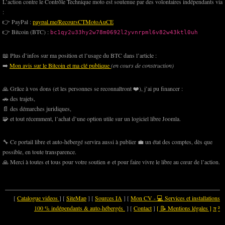
L’action contre le Contrôle Technique moto est soutenue par des volontaires indépendants via
:
👉 PayPal :
paypal.me/RecoursCTMotoAuCE
👉 Bitcoin (BTC) :
bc1qy2u33hy2w78m0692l2yvnrpml6v82w43ktl0uh
📖 Plus d’infos sur ma position et l’usage du BTC dans l’article :
➡️
Mon avis sur le Bitcoin et ma clé publique
(en cours de construction)
🙏 Grâce à vos dons (et les personnes se reconnaîtront ❤️), j’ai pu financer :
🚗 des trajets,
📄 des démarches juridiques,
🧩 et tout récemment, l’achat d’une option utile sur un logiciel libre Joomla.
🔧 Ce portail libre et auto-hébergé servira aussi à publier 💼 un état des comptes, dès que
possible, en toute transparence.
🙏 Merci à toutes et tous pour votre soutien ✊ et pour faire vivre le libre au cœur de l’action.
[
Catalogue videos
] [
SiteMap
] [
Sources IA
] [
Mon CV - 💻 Services et installations
100 % indépendants & auto-hébergés
] [
Contact
]
[ 📝 Mentions légales ]
π
²