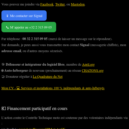
Vous pouvez me joindre via
Facebook
,
Twitter
, ou
Mastodon
.
📱 Me contacter sur Signal
📞 M’appeler au +32 2 315 09 05
Par téléphone :
00 32 2 315 09 05
(merci de laisser un message sur le répondeur).
Sur demande, je peux aussi vous transmettre mon contact
Signal
(messagerie chiffrée), mon
adresse email
, ou d'autres moyens sécurisés.
🎯
Défenseur et intégrateur du logiciel libre
, membre de
April.org
🌐
Auto-hébergeur
de nouveau (prochainement) au réseau
CHATONS.org
🤝 Donateur régulier à
La Quadrature du Net
Mon CV - 💻 Services et installations 100 % indépendants & auto-hébergés
💶 Financement participatif en cours
L’action contre le Contrôle Technique moto est soutenue par des volontaires indépendants via
: