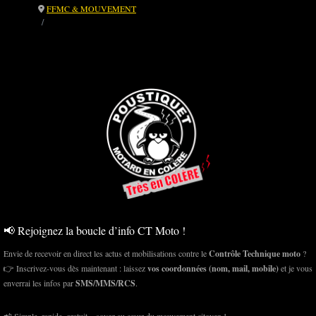
FFMC & MOUVEMENT
⚖️ CT Moto : la manipulation des consultations publiques révélée
Soutien à la FFMC 72 et poursuite de l’action pour l’accès aux données
publiques
📢 Rejoignez la boucle d’info CT Moto !
Envie de recevoir en direct les actus et mobilisations contre le
Contrôle Technique moto
?
👉 Inscrivez-vous dès maintenant : laissez
vos coordonnées (nom, mail, mobile)
et je vous
enverrai les infos par
SMS/MMS/RCS
.