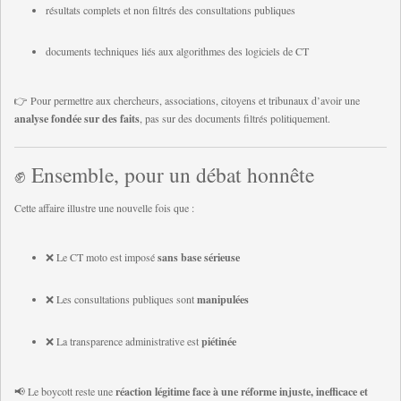
résultats complets et non filtrés des consultations publiques
documents techniques liés aux algorithmes des logiciels de CT
👉 Pour permettre aux chercheurs, associations, citoyens et tribunaux d’avoir une
analyse fondée sur des faits
, pas sur des documents filtrés politiquement.
✊ Ensemble, pour un débat honnête
Cette affaire illustre une nouvelle fois que :
❌ Le CT moto est imposé
sans base sérieuse
❌ Les consultations publiques sont
manipulées
❌ La transparence administrative est
piétinée
📢 Le boycott reste une
réaction légitime face à une réforme injuste, inefficace et