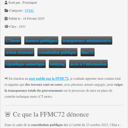
Écrit par :
Poustiquet
Catégorie :
FFMC
Publié le : 18 Février 2025
Clics : 1031
CTmoto
données publiques
transparence administrative
action citoyenne
consultation publique
ffmc72
république numérique
lobbying
accès à l’information
📢 En réaction au
post publié par la FFMC72
, je souhaite apporter mon soutien total
et rappeler que
des travaux sont en cours
, avec plusieurs acteurs engagés, pour
exiger
la transparence totale du gouvernement
sur le processus de mise en place du
contrôle technique moto (CT moto).
🚨 Ce que la FFMC72 dénonce
Dans le cadre de la
consultation publique
liée à l’arrêté du 23 octobre 2023, l’État a :