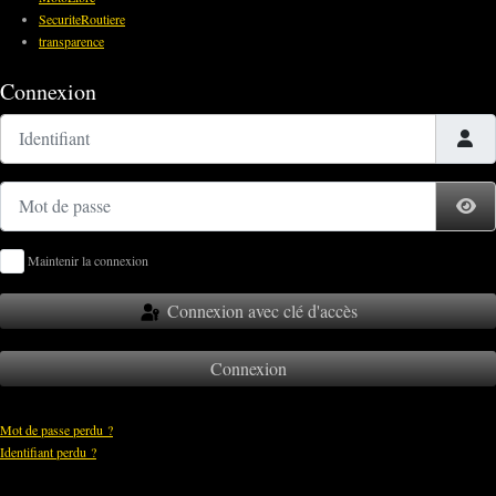
SecuriteRoutiere
transparence
Connexion
Identifiant
Mot de passe
Af
Maintenir la connexion
Connexion avec clé d'accès
Connexion
Mot de passe perdu ?
Identifiant perdu ?