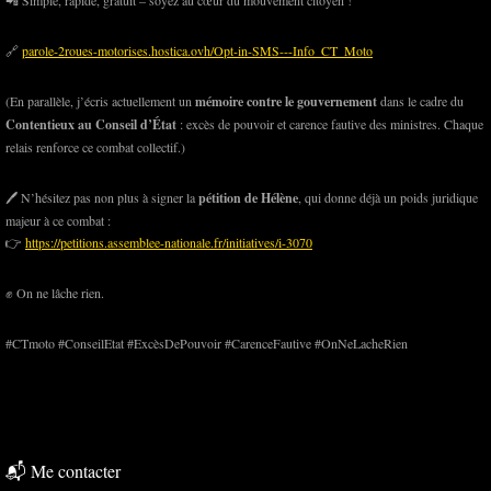
📲 Simple, rapide, gratuit – soyez au cœur du mouvement citoyen !
🔗
parole-2roues-motorises.hostica.ovh/Opt-in-SMS---Info_CT_Moto
(En parallèle, j’écris actuellement un
mémoire contre le gouvernement
dans le cadre du
Contentieux au Conseil d’État
: excès de pouvoir et carence fautive des ministres. Chaque
relais renforce ce combat collectif.)
🖊️ N’hésitez pas non plus à signer la
pétition de Hélène
, qui donne déjà un poids juridique
majeur à ce combat :
👉
https://petitions.assemblee-nationale.fr/initiatives/i-3070
✊ On ne lâche rien.
#CTmoto #ConseilEtat #ExcèsDePouvoir #CarenceFautive #OnNeLacheRien
📬 Me contacter