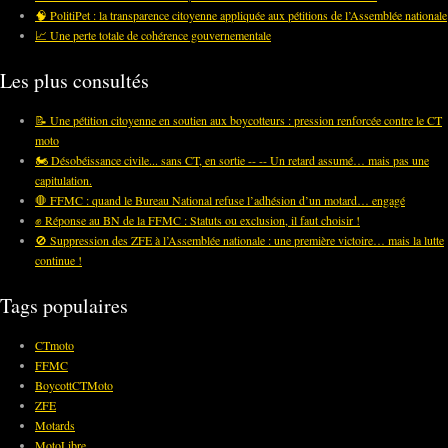
🧠 PolitiPet : la transparence citoyenne appliquée aux pétitions de l’Assemblée nationale
📈 Une perte totale de cohérence gouvernementale
Les plus consultés
📝 Une pétition citoyenne en soutien aux boycotteurs : pression renforcée contre le CT
moto
🏍️ Désobéissance civile... sans CT, en sortie -- -- Un retard assumé… mais pas une
capitulation.
🛑 FFMC : quand le Bureau National refuse l’adhésion d’un motard… engagé
✊ Réponse au BN de la FFMC : Statuts ou exclusion, il faut choisir !
🚫 Suppression des ZFE à l’Assemblée nationale : une première victoire… mais la lutte
continue !
Tags populaires
CTmoto
FFMC
BoycottCTMoto
ZFE
Motards
MotoLibre