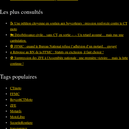
Les plus consultés
📝 Une pétition citoyenne en soutien aux boycotteurs : pression renforcée contre le CT
moto
🏍️ Désobéissance civile... sans CT, en sortie -- -- Un retard assumé… mais pas une
capitulation.
🛑 FFMC : quand le Bureau National refuse l’adhésion d’un motard… engagé
✊ Réponse au BN de la FFMC : Statuts ou exclusion, il faut choisir !
🚫 Suppression des ZFE à l’Assemblée nationale : une première victoire… mais la lutte
continue !
Tags populaires
CTmoto
FFMC
BoycottCTMoto
ZFE
Motards
MotoLibre
SecuriteRoutiere
transparence