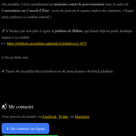
(En parallèle, j’écris actuellement un
mémoire contre le gouvernement
dans le cadre du
Contentieux au Conseil d’État
: excès de pouvoir et carence fautive des ministres. Chaque
relais renforce ce combat collectif.)
🖊️ N’hésitez pas non plus à signer la
pétition de Hélène
, qui donne déjà un poids juridique
majeur à ce combat :
👉
https://petitions.assemblee-nationale.fr/initiatives/i-3070
✊ On ne lâche rien.
#CTmoto #ConseilEtat #ExcèsDePouvoir #CarenceFautive #OnNeLacheRien
📬 Me contacter
Vous pouvez me joindre via
Facebook
,
Twitter
, ou
Mastodon
.
📱 Me contacter sur Signal