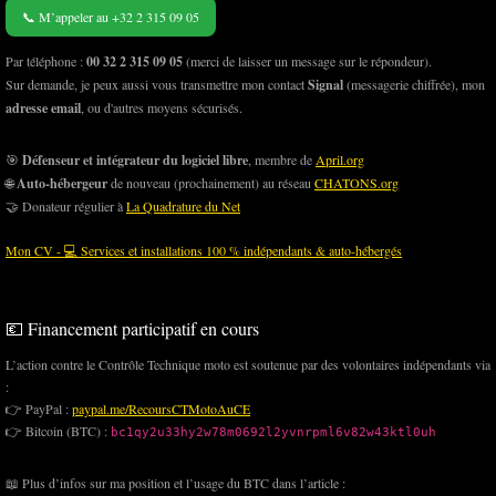
📞 M’appeler au +32 2 315 09 05
Par téléphone :
00 32 2 315 09 05
(merci de laisser un message sur le répondeur).
Sur demande, je peux aussi vous transmettre mon contact
Signal
(messagerie chiffrée), mon
adresse email
, ou d'autres moyens sécurisés.
🎯
Défenseur et intégrateur du logiciel libre
, membre de
April.org
🌐
Auto-hébergeur
de nouveau (prochainement) au réseau
CHATONS.org
🤝 Donateur régulier à
La Quadrature du Net
Mon CV - 💻 Services et installations 100 % indépendants & auto-hébergés
💶 Financement participatif en cours
L’action contre le Contrôle Technique moto est soutenue par des volontaires indépendants via
:
👉 PayPal :
paypal.me/RecoursCTMotoAuCE
👉 Bitcoin (BTC) :
bc1qy2u33hy2w78m0692l2yvnrpml6v82w43ktl0uh
📖 Plus d’infos sur ma position et l’usage du BTC dans l’article :