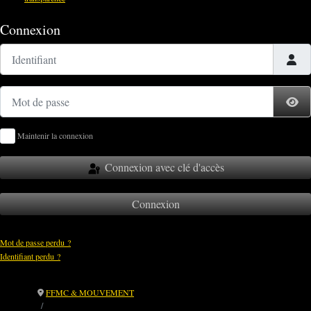
Connexion
Identifiant
Mot de passe
Af
Maintenir la connexion
Connexion avec clé d'accès
Connexion
Mot de passe perdu ?
Identifiant perdu ?
FFMC & MOUVEMENT
🎥 CT Moto : Karen résume tout. Simple, clair, et déterminé.