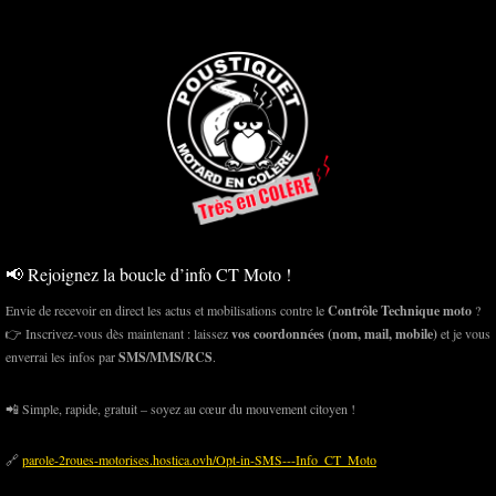
📢 Rejoignez la boucle d’info CT Moto !
Envie de recevoir en direct les actus et mobilisations contre le
Contrôle Technique moto
?
👉 Inscrivez-vous dès maintenant : laissez
vos coordonnées (nom, mail, mobile)
et je vous
enverrai les infos par
SMS/MMS/RCS
.
📲 Simple, rapide, gratuit – soyez au cœur du mouvement citoyen !
🔗
parole-2roues-motorises.hostica.ovh/Opt-in-SMS---Info_CT_Moto