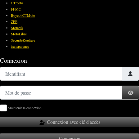
CTmoto
FFMC
BoycottCTMoto
ZFE
Motards
MotoLibre
SecuriteRoutiere
transparence
Connexion
Identifiant
Mot de passe
Af
Maintenir la connexion
Connexion avec clé d'accès
Connexion