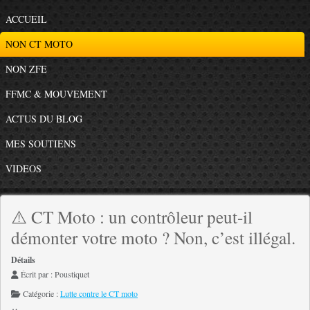
ACCUEIL
NON CT MOTO
NON ZFE
FFMC & MOUVEMENT
ACTUS DU BLOG
MES SOUTIENS
VIDEOS
⚠️ CT Moto : un contrôleur peut-il
démonter votre moto ? Non, c’est illégal.
Détails
Écrit par :
Poustiquet
Catégorie :
Lutte contre le CT moto