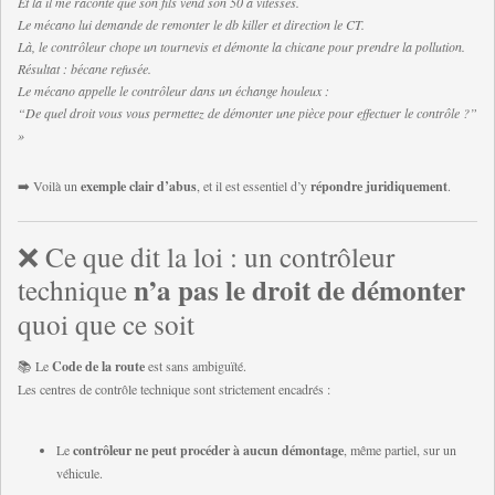
Et là il me raconte que son fils vend son 50 à vitesses.
Le mécano lui demande de remonter le db killer et direction le CT.
Là, le contrôleur chope un tournevis et démonte la chicane pour prendre la pollution.
Résultat : bécane refusée.
Le mécano appelle le contrôleur dans un échange houleux :
“De quel droit vous vous permettez de démonter une pièce pour effectuer le contrôle ?”
»
➡️ Voilà un
exemple clair d’abus
, et il est essentiel d’y
répondre juridiquement
.
❌ Ce que dit la loi : un contrôleur
n’a pas le droit de démonter
technique
quoi que ce soit
📚 Le
Code de la route
est sans ambiguïté.
Les centres de contrôle technique sont strictement encadrés :
Le
contrôleur ne peut procéder à aucun démontage
, même partiel, sur un
véhicule.