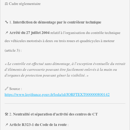
⚖️ Cadre réglementaire
Interdiction de démontage par le contrôleur technique
🔧 1.
Arrêté du 27 juillet 2004
📌
relatif à l’organisation du contrôle technique
des véhicules motorisés à deux ou trois roues et quadricycles à moteur
(article 3) :
« Le contrôle est effectué sans démontage, à l’exception éventuelle du retrait
d’éléments de carrosserie pouvant être facilement enlevés à la main ou
d’organes de protection pouvant gêner la visibilité. »
🔗 Source :
https://www.legifrance.gouv.fr/loda/id/JORFTEXT000000800142
Neutralité et séparation d’activité des centres de CT
🛠️ 2.
Article R323-1 du Code de la route
📌
: