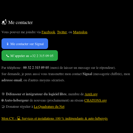
📬 Me contacter
Vous pouvez me joindre via
Facebook
,
Twitter
, ou
Mastodon
.
📱 Me contacter sur Signal
📞 M’appeler au +32 2 315 09 05
Par téléphone :
00 32 2 315 09 05
(merci de laisser un message sur le répondeur).
Sur demande, je peux aussi vous transmettre mon contact
Signal
(messagerie chiffrée), mon
adresse email
, ou d'autres moyens sécurisés.
🎯
Défenseur et intégrateur du logiciel libre
, membre de
April.org
🌐
Auto-hébergeur
de nouveau (prochainement) au réseau
CHATONS.org
🤝 Donateur régulier à
La Quadrature du Net
Mon CV - 💻 Services et installations 100 % indépendants & auto-hébergés