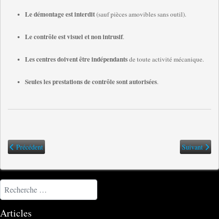
Le démontage est interdit
(sauf pièces amovibles sans outil).
Le contrôle est visuel et non intrusif
.
Les centres doivent être indépendants
de toute activité mécanique.
Seules les prestations de contrôle sont autorisées
.
Article précédent : 🛑 CT Moto : quand l’incompétence sème le doute inuti
Article suiva
Précédent
Suivant
Rechercher
Articles