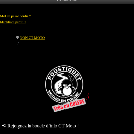
Mot de passe perdu ?
Identifiant perdu ?
NON CT MOTO
⚠️ CT Moto : un contrôleur peut-il démonter votre moto ? Non, c’est
illégal.
📢 Rejoignez la boucle d’info CT Moto !